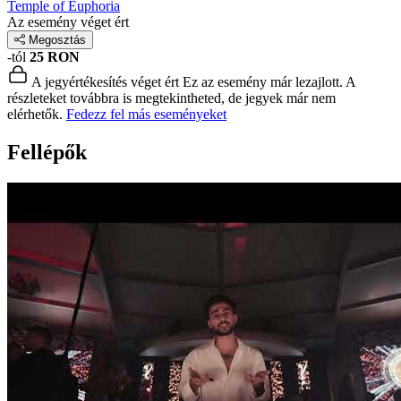
Temple of Euphoria
Az esemény véget ért
Megosztás
-tól
25 RON
A jegyértékesítés véget ért
Ez az esemény már lezajlott. A
részleteket továbbra is megtekintheted, de jegyek már nem
elérhetők.
Fedezz fel más eseményeket
Fellépők