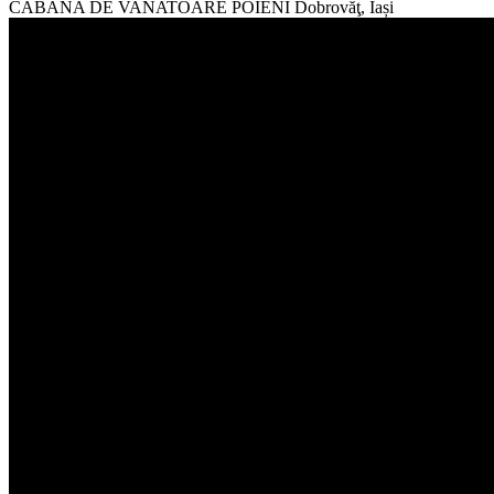
CABANA DE VANATOARE POIENI
Dobrovăţ, Iași