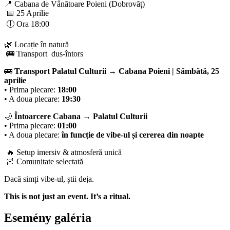
📍 Cabana de Vânătoare Poieni (Dobrovăț)
📅 25 Aprilie
🕕 Ora 18:00
🌿 Locație în natură
🚌 Transport dus-întors
🚌
Transport Palatul Culturii → Cabana Poieni | Sâmbătă, 25
aprilie
• Prima plecare:
18:00
• A doua plecare:
19:30
🌙
Întoarcere Cabana → Palatul Culturii
• Prima plecare:
01:00
• A doua plecare:
în funcție de vibe-ul și cererea din noapte
🔥 Setup imersiv & atmosferă unică
🌌 Comunitate selectată
Dacă simți vibe-ul, știi deja.
This is not just an event. It’s a ritual.
Esemény galéria