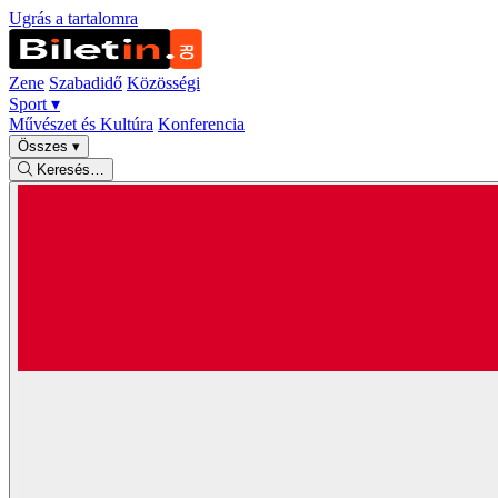
Ugrás a tartalomra
Zene
Szabadidő
Közösségi
Sport
▾
Művészet és Kultúra
Konferencia
Összes
▾
Keresés…