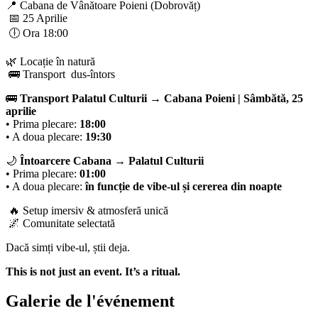
📍 Cabana de Vânătoare Poieni (Dobrovăț)
📅 25 Aprilie
🕕 Ora 18:00
🌿 Locație în natură
🚌 Transport dus-întors
🚌
Transport Palatul Culturii → Cabana Poieni | Sâmbătă, 25
aprilie
• Prima plecare:
18:00
• A doua plecare:
19:30
🌙
Întoarcere Cabana → Palatul Culturii
• Prima plecare:
01:00
• A doua plecare:
în funcție de vibe-ul și cererea din noapte
🔥 Setup imersiv & atmosferă unică
🌌 Comunitate selectată
Dacă simți vibe-ul, știi deja.
This is not just an event. It’s a ritual.
Galerie de l'événement