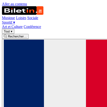
Aller au contenu
Musique
Loisirs
Sociale
Sportif
▾
Art et Culture
Conférence
Tout
▾
Rechercher…