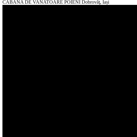
CABANA DE VANATOARE POIENI
Dobrovăţ, Iași