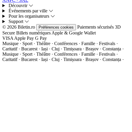
ANPC · SAL
Découvrir
Événements par ville
Pour les organisateurs
Support
© 2026 Biletin.ro
Paiements sécurisés
3D
Préférences cookies
Secure
Billets numériques
Apple & Google Wallet
VISA
Apple Pay
G
Pay
Musique · Sport · Théâtre · Conférences · Famille · Festivals ·
Caritatif · Bucarest · Iași · Cluj · Timișoara · Brașov · Constanța ·
Musique · Sport · Théâtre · Conférences · Famille · Festivals ·
Caritatif · Bucarest · Iași · Cluj · Timișoara · Brașov · Constanța ·