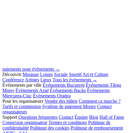
paiements pour événements →
Découvrir
Musique
Loisirs
Sociale
Sportif
Art et Culture
Conférence
Artistes
Lieux
Tous les événements →
Événements par ville
Événements București
Événements Târgu
Mureș
Événements Arad
Événements Bacău
Événements
Miercurea-Ciuc
Événements Oradea
Pour les organisateurs
Vendre des billets
Comment ça marche ?
Tarifs et commission
Système de paiement Monez
Contact
organisateurs
Support
Questions fréquentes
Contact
Équipe
Blog
Hall of Fame
Connexion organisateur
Termes et conditions
Politique de
confidentialité
Politique des cookies
Politique de remboursement