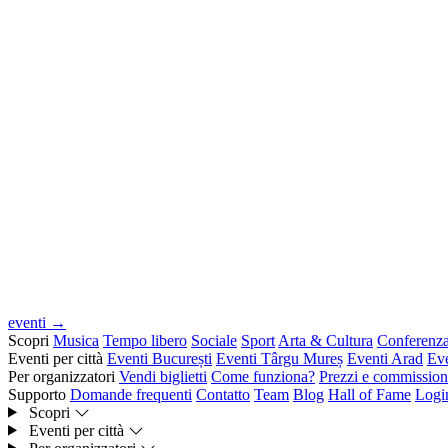
eventi →
Scopri
Musica
Tempo libero
Sociale
Sport
Arta & Cultura
Conferenz
Eventi per città
Eventi București
Eventi Târgu Mureș
Eventi Arad
Ev
Per organizzatori
Vendi biglietti
Come funziona?
Prezzi e commission
Supporto
Domande frequenti
Contatto
Team
Blog
Hall of Fame
Logi
Scopri
Eventi per città