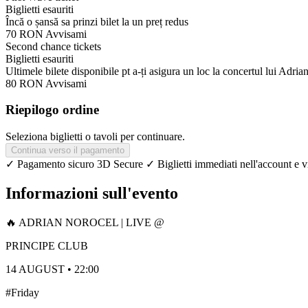
Biglietti esauriti
Încă o șansă sa prinzi bilet la un preț redus
70 RON
Avvisami
Second chance tickets
Biglietti esauriti
Ultimele bilete disponibile pt a-ți asigura un loc la concertul lui Adri
80 RON
Avvisami
Riepilogo ordine
Seleziona biglietti o tavoli per continuare.
Continua verso il pagamento
✓ Pagamento sicuro 3D Secure
✓ Biglietti immediati nell'account e v
Informazioni sull'evento
🔥 ADRIAN NOROCEL | LIVE @
PRINCIPE CLUB
14 AUGUST • 22:00
#Friday