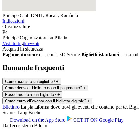
Principe Club
DN11, Bacău, România
Indicazioni
Organizzatore
Pc
Principe
Organizzatore su Biletin
Vedi tutti gli eventi
Acquisti in sicurezza
Pagamento sicuro
— carta, 3D Secure
Biglietti istantanei
— e-mail 
Domande frequenti
Come acquisto un biglietto?
+
Come ricevo il biglietto dopo il pagamento?
+
Posso restituire un biglietto?
+
Come entro all’evento con il biglietto digitale?
+
Biletin
ro
La piattaforma dove trovi gli eventi che contano per te. Bigliet
Scarica l'app Biletin
Download on the
App Store
GET IT ON
Google Play
Dall'ecosistema Biletin