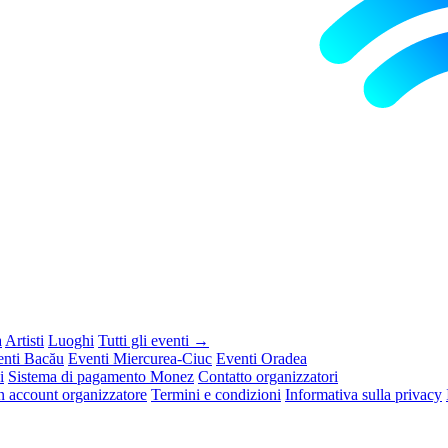
a
Artisti
Luoghi
Tutti gli eventi →
enti Bacău
Eventi Miercurea-Ciuc
Eventi Oradea
i
Sistema di pagamento Monez
Contatto organizzatori
n account organizzatore
Termini e condizioni
Informativa sulla privacy