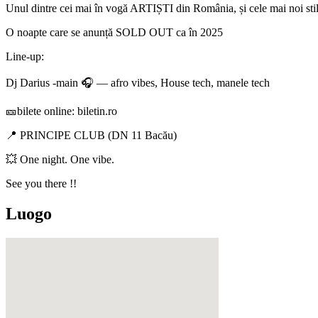
Unul dintre cei mai în vogă ARTIȘTI din România, și cele mai noi sti
O noapte care se anunță SOLD OUT ca în 2025
Line-up:
Dj Darius -main 🎧 — afro vibes, House tech, manele tech
🎫bilete online: biletin.ro
📍 PRINCIPE CLUB (DN 11 Bacău)
💥 One night. One vibe.
See you there !!
Luogo