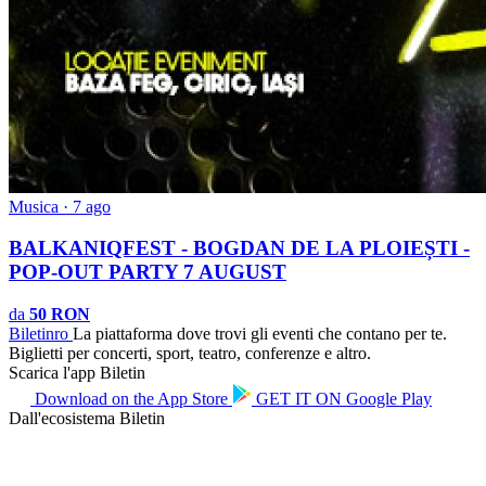
Musica · 7 ago
BALKANIQFEST - BOGDAN DE LA PLOIEȘTI -
POP-OUT PARTY 7 AUGUST
da
50 RON
Biletin
ro
La piattaforma dove trovi gli eventi che contano per te.
Biglietti per concerti, sport, teatro, conferenze e altro.
Scarica l'app Biletin
Download on the
App Store
GET IT ON
Google Play
Dall'ecosistema Biletin