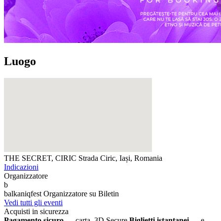
Luogo
THE SECRET, CIRIC
Strada Ciric, Iași, Romania
Indicazioni
Organizzatore
b
balkaniqfest
Organizzatore su Biletin
Vedi tutti gli eventi
Acquisti in sicurezza
Pagamento sicuro
— carta, 3D Secure
Biglietti istantanei
— e-