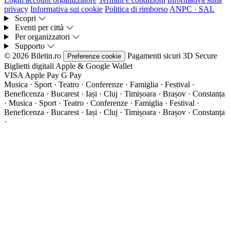
privacy
Informativa sui cookie
Politica di rimborso
ANPC · SAL
Scopri
Eventi per città
Per organizzatori
Supporto
© 2026 Biletin.ro
Pagamenti sicuri
3D Secure
Preferenze cookie
Biglietti digitali
Apple & Google Wallet
VISA
Apple Pay
G
Pay
Musica · Sport · Teatro · Conferenze · Famiglia · Festival ·
Beneficenza · Bucarest · Iași · Cluj · Timișoara · Brașov · Constanța
·
Musica · Sport · Teatro · Conferenze · Famiglia · Festival ·
Beneficenza · Bucarest · Iași · Cluj · Timișoara · Brașov · Constanța
·