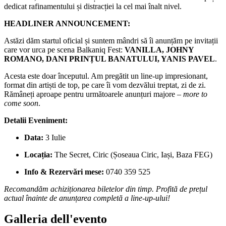
dedicat rafinamentului și distracției la cel mai înalt nivel.
HEADLINER ANNOUNCEMENT:
Astăzi dăm startul oficial și suntem mândri să îi anunțăm pe invitații
care vor urca pe scena Balkaniq Fest:
VANILLA, JOHNY
ROMANO, DANI PRINȚUL BANATULUI, YANIS PAVEL
.
Acesta este doar începutul. Am pregătit un line-up impresionant,
format din artiști de top, pe care îi vom dezvălui treptat, zi de zi.
Rămâneți aproape pentru următoarele anunțuri majore –
more to
come soon
.
Detalii Eveniment:
Data:
3 Iulie
Locația:
The Secret, Ciric (Șoseaua Ciric, Iași, Baza FEG)
Info & Rezervări mese:
0740 359 525
Recomandăm achiziționarea biletelor din timp. Profită de prețul
actual înainte de anunțarea completă a line-up-ului!
Galleria dell'evento