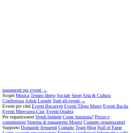
pagamenti per eventi →
Scopri
Musica
Tempo libero
Sociale
Sport
Arta & Cultura
Conferenza
Artisti
Luoghi
Tutti gli eventi →
Eventi per città
Eventi București
Eventi Târgu Mureș
Eventi Bacău
Eventi Miercurea-Ciuc
Eventi Oradea
Per organizzatori
Vendi biglietti
Come funziona?
Prezzi e
commissioni
Sistema di pagamento Monez
Contatto organizzatori
Supporto
Domande frequenti
Contatto
Team
Blog
Hall of Fame
Login account organizzatore
Termini e condizioni
Informativa sulla