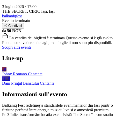
3 luglio 2026 · 17:00
THE SECRET, CIRIC
Iaşi, Iași
balkaniqfest
Evento terminato
Condividi
da
50 RON
La vendita dei biglietti è terminata
Questo evento si è già svolto.
Puoi ancora vedere i dettagli, ma i biglietti non sono più disponibili.
Scopri altri eventi
Line-up
JR
Johny Romano
Cantante
DPB
Dani Prințul Banatului
Cantante
Informazioni sull'evento
Balkaniq Fest redefinește standardele evenimentelor din Iași printr-o
fuziune perfectă între energia muzicii live și o atmosferă premium.
Pe 3 Iulie, transformăm locația exclusivistă The Secret într-un spațiu