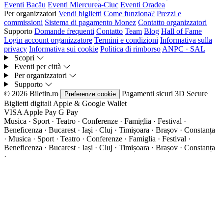
Eventi Bacău
Eventi Miercurea-Ciuc
Eventi Oradea
Per organizzatori
Vendi biglietti
Come funziona?
Prezzi e
commissioni
Sistema di pagamento Monez
Contatto organizzatori
Supporto
Domande frequenti
Contatto
Team
Blog
Hall of Fame
Login account organizzatore
Termini e condizioni
Informativa sulla
privacy
Informativa sui cookie
Politica di rimborso
ANPC · SAL
Scopri
Eventi per città
Per organizzatori
Supporto
© 2026 Biletin.ro
Pagamenti sicuri
3D Secure
Preferenze cookie
Biglietti digitali
Apple & Google Wallet
VISA
Apple Pay
G
Pay
Musica · Sport · Teatro · Conferenze · Famiglia · Festival ·
Beneficenza · Bucarest · Iași · Cluj · Timișoara · Brașov · Constanța
·
Musica · Sport · Teatro · Conferenze · Famiglia · Festival ·
Beneficenza · Bucarest · Iași · Cluj · Timișoara · Brașov · Constanța
·