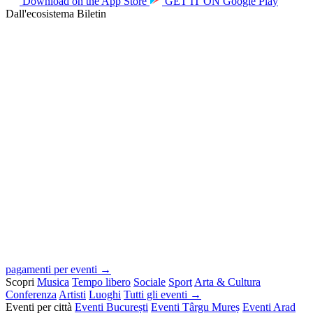
Download on the
App Store
GET IT ON
Google Play
Dall'ecosistema Biletin
pagamenti per eventi →
Scopri
Musica
Tempo libero
Sociale
Sport
Arta & Cultura
Conferenza
Artisti
Luoghi
Tutti gli eventi →
Eventi per città
Eventi București
Eventi Târgu Mureș
Eventi Arad