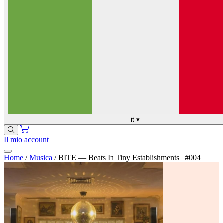
it
▾
Il mio account
Home
/
Musica
/
BITE — Beats In Tiny Establishments | #004