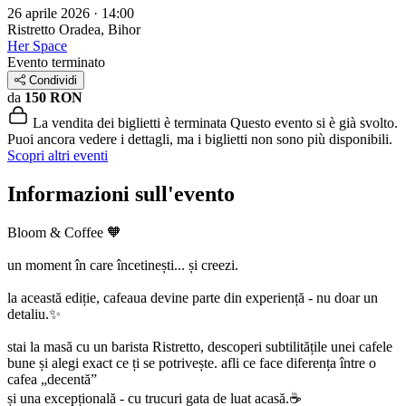
26 aprile 2026 · 14:00
Ristretto
Oradea, Bihor
Her Space
Evento terminato
Condividi
da
150 RON
La vendita dei biglietti è terminata
Questo evento si è già svolto.
Puoi ancora vedere i dettagli, ma i biglietti non sono più disponibili.
Scopri altri eventi
Informazioni sull'evento
Bloom & Coffee 🧡
un moment în care încetinești... și creezi.
la această ediție, cafeaua devine parte din experiență - nu doar un
detaliu.✨
stai la masă cu un barista Ristretto, descoperi subtilitățile unei cafele
bune și alegi exact ce ți se potrivește. afli ce face diferența între o
cafea „decentă”
și una excepțională - cu trucuri gata de luat acasă.☕️