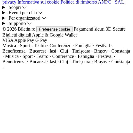
privacy
Informativa sui cookie
Politica di rimborso
ANPC · SAL
Scopri
Eventi per città
Per organizzatori
Supporto
© 2026 Biletin.ro
Pagamenti sicuri
3D Secure
Preferenze cookie
Biglietti digitali
Apple & Google Wallet
VISA
Apple Pay
G
Pay
Musica · Sport · Teatro · Conferenze · Famiglia · Festival ·
Beneficenza · Bucarest · Iași · Cluj · Timișoara · Brașov · Constanța
·
Musica · Sport · Teatro · Conferenze · Famiglia · Festival ·
Beneficenza · Bucarest · Iași · Cluj · Timișoara · Brașov · Constanța
·