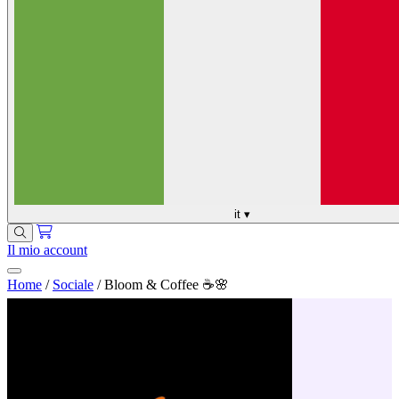
it
▾
Il mio account
Home
/
Sociale
/
Bloom & Coffee ☕️🌸