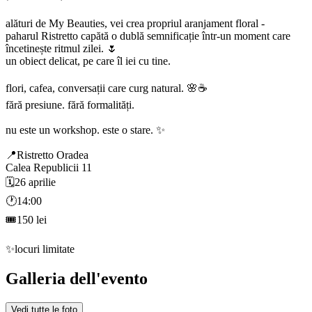
alături de My Beauties, vei crea propriul aranjament floral -
paharul Ristretto capătă o dublă semnificație într-un moment care
încetinește ritmul zilei. 🌷
un obiect delicat, pe care îl iei cu tine.
flori, cafea, conversații care curg natural. 🌸☕️
fără presiune. fără formalități.
nu este un workshop. este o stare. ✨
📍Ristretto Oradea
Calea Republicii 11
🗓️26 aprilie
🕐14:00
🎟️150 lei
✨locuri limitate
Galleria dell'evento
Vedi tutte le foto