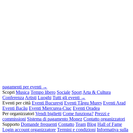
pagamenti per eventi →
Scopri
Musica
Tempo libero
Sociale
Sport
Arta & Cultura
Conferenza
Artisti
Luoghi
Tutti gli eventi →
Eventi per città
Eventi București
Eventi Târgu Mureș
Eventi Arad
Eventi Bacău
Eventi Miercurea-Ciuc
Eventi Oradea
Per organizzatori
Vendi biglietti
Come funziona?
Prezzi e
commissioni
Sistema di pagamento Monez
Contatto organizzatori
Supporto
Domande frequenti
Contatto
Team
Blog
Hall of Fame
Login account organizzatore
Termini e condizioni
Informativa sulla