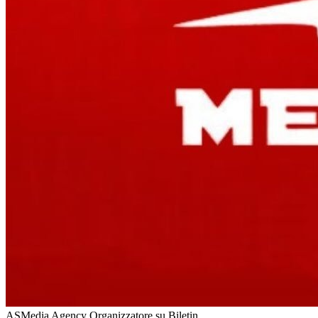
ASMedia Agency
Organizzatore su Biletin