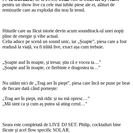
pentru un show live cu cele mai iubite piese ale ei, alături de
remixurile care au explodat din nou în trend.
Hiturile care au făcut istorie devin acum soundtrack-ul unei nopți
pline de energie și vibe actual.
Celia aduce pe scenă un sound unic, iar „Șoapte”, piesa care a fost
readusă la viață, va fi trăită live, exact așa cum trebuie.
„Șoapte aud în noapte, și tresar, știu că e vocea ta…”
„Șoapte aud în noapte, ce fierbinte e dragostea ta…”
Nu uităm nici de „Trag aer în piept”, piesa care încă ne pune pe beat
de fiecare dată când pornește:
„Trag aer în piept, mă ridic și nu mă opresc…”
„Mă simt ca și cum aș putea să ating cerul…”
Seara este completată de LIVE DJ SET: Philip, cocktailuri bine
făcute și acel flow specific SOLAR.