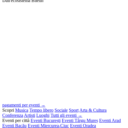
Dall'ecosistema Biletin
pagamenti per eventi →
Scopri
Musica
Tempo libero
Sociale
Sport
Arta & Cultura
Conferenza
Artisti
Luoghi
Tutti gli eventi →
Eventi per città
Eventi București
Eventi Târgu Mureș
Eventi Arad
Eventi Bacău
Eventi Miercurea-Ciuc
Eventi Oradea