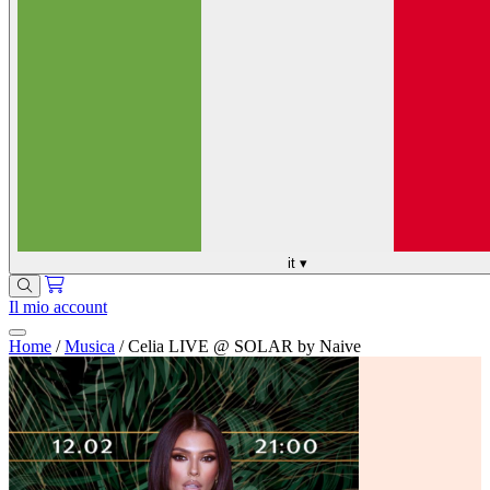
it
▾
Il mio account
Home
/
Musica
/
Celia LIVE @ SOLAR by Naive