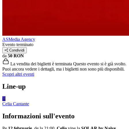
ASMedia Agency
Evento terminato
Condividi
da
50 RON
La vendita dei biglietti è terminata
Questo evento si è già svolto.
Puoi ancora vedere i dettagli, ma i biglietti non sono più disponibili.
Scopri altri eventi
Line-up
C
Celia
Cantante
Informazioni sull'evento
Pe
12 februarie
, de la 21:00,
Celia
vine la
SOLAR by Naive