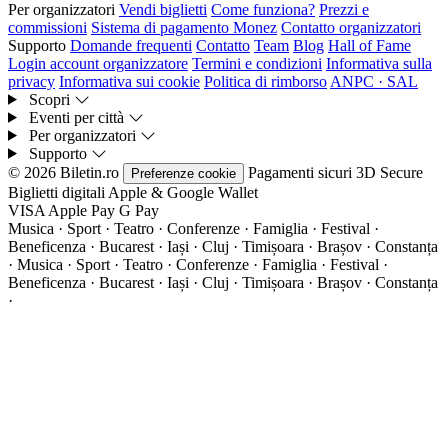
Per organizzatori
Vendi biglietti
Come funziona?
Prezzi e
commissioni
Sistema di pagamento Monez
Contatto organizzatori
Supporto
Domande frequenti
Contatto
Team
Blog
Hall of Fame
Login account organizzatore
Termini e condizioni
Informativa sulla
privacy
Informativa sui cookie
Politica di rimborso
ANPC · SAL
Scopri
Eventi per città
Per organizzatori
Supporto
© 2026 Biletin.ro
Pagamenti sicuri
3D Secure
Preferenze cookie
Biglietti digitali
Apple & Google Wallet
VISA
Apple Pay
G
Pay
Musica · Sport · Teatro · Conferenze · Famiglia · Festival ·
Beneficenza · Bucarest · Iași · Cluj · Timișoara · Brașov · Constanța
·
Musica · Sport · Teatro · Conferenze · Famiglia · Festival ·
Beneficenza · Bucarest · Iași · Cluj · Timișoara · Brașov · Constanța
·