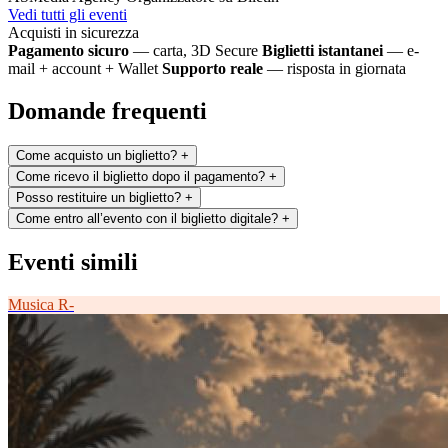
Vedi tutti gli eventi
Acquisti in sicurezza
Pagamento sicuro
— carta, 3D Secure
Biglietti istantanei
— e-
mail + account + Wallet
Supporto reale
— risposta in giornata
Domande frequenti
Come acquisto un biglietto?
+
Come ricevo il biglietto dopo il pagamento?
+
Posso restituire un biglietto?
+
Come entro all’evento con il biglietto digitale?
+
Eventi simili
Musica
R-