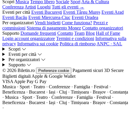
Scopri
Musica
Tempo libero
Sociale
Sport
Arta & Cultura
Conferenza
Artisti
Luoghi
Tutti gli eventi →
Eventi per città
Eventi București
Eventi Târgu Mureș
Eventi Arad
Eventi Bacău
Eventi Miercurea-Ciuc
Eventi Oradea
Per organizzatori
Vendi biglietti
Come funziona?
Prezzi e
commissioni
Sistema di pagamento Monez
Contatto organizzatori
Supporto
Domande frequenti
Contatto
Team
Blog
Hall of Fame
Login account organizzatore
Termini e condizioni
Informativa sulla
privacy
Informativa sui cookie
Politica di rimborso
ANPC · SAL
Scopri
Eventi per città
Per organizzatori
Supporto
© 2026 Biletin.ro
Pagamenti sicuri
3D Secure
Preferenze cookie
Biglietti digitali
Apple & Google Wallet
VISA
Apple Pay
G
Pay
Musica · Sport · Teatro · Conferenze · Famiglia · Festival ·
Beneficenza · Bucarest · Iași · Cluj · Timișoara · Brașov · Constanța
·
Musica · Sport · Teatro · Conferenze · Famiglia · Festival ·
Beneficenza · Bucarest · Iași · Cluj · Timișoara · Brașov · Constanța
·