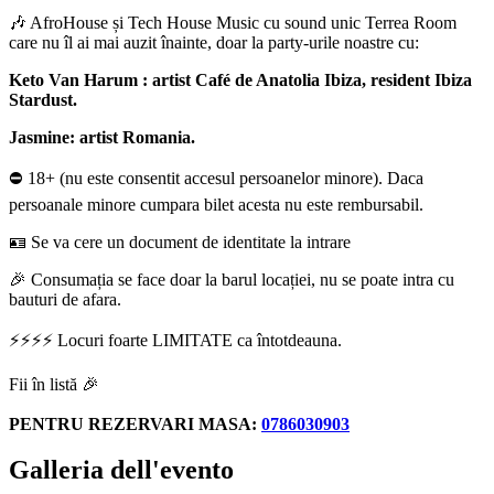
🎶 AfroHouse și Tech House Music cu sound unic Terrea Room
care nu îl ai mai auzit înainte, doar la party-urile noastre cu:
Keto Van Harum : artist Café de Anatolia Ibiza, resident Ibiza
Stardust.
Jasmine: artist Romania.
⛔️ 18+ (nu este consentit accesul persoanelor minore). Daca
persoanale minore cumpara bilet acesta nu este rembursabil.
🪪 Se va cere un document de identitate la intrare
🎉 Consumația se face doar la barul locației, nu se poate intra cu
bauturi de afara.
⚡️⚡️⚡️⚡️ Locuri foarte LIMITATE ca întotdeauna.
Fii în listă 🎉
PENTRU REZERVARI MASA:
0786030903
Galleria dell'evento