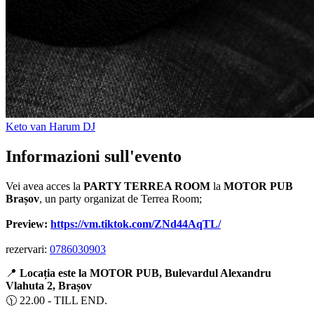
Keto van Harum
DJ
Informazioni sull'evento
Vei avea acces la
PARTY TERREA ROOM
la
MOTOR PUB
Brașov
, un party organizat de Terrea Room;
Preview:
https://vm.tiktok.com/ZNd44AqTL/
rezervari:
0786030903
📍
Locația este la MOTOR PUB, Bulevardul Alexandru
Vlahuta 2, Brașov
🕦 22.00 - TILL END.