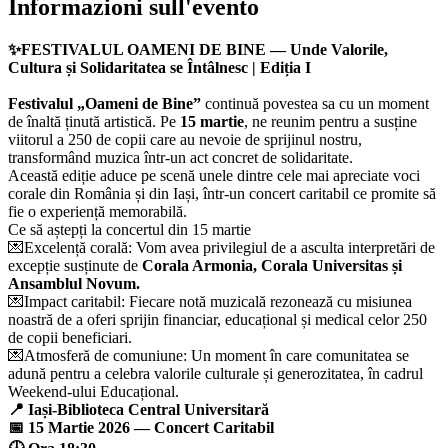
Informazioni sull'evento
✨FESTIVALUL OAMENI DE BINE — Unde Valorile,
Cultura și Solidaritatea se Întâlnesc | Ediția I
Festivalul „Oameni de Bine”
continuă povestea sa cu un moment
de înaltă ținută artistică. Pe
15 martie
, ne reunim pentru a susține
viitorul a 250 de copii care au nevoie de sprijinul nostru,
transformând muzica într-un act concret de solidaritate.
Această ediție aduce pe scenă unele dintre cele mai apreciate voci
corale din România și din Iași, într-un concert caritabil ce promite să
fie o experiență memorabilă.
Ce să aștepți la concertul din 15 martie
💌Excelență corală: Vom avea privilegiul de a asculta interpretări de
excepție susținute de
Corala Armonia, Corala Universitas și
Ansamblul Novum.
💌Impact caritabil: Fiecare notă muzicală rezonează cu misiunea
noastră de a oferi sprijin financiar, educațional și medical celor 250
de copii beneficiari.
💌Atmosferă de comuniune: Un moment în care comunitatea se
adună pentru a celebra valorile culturale și generozitatea, în cadrul
Weekend-ului Educațional.
📍 Iași-Biblioteca Central Universitară
📅 15 Martie 2026 — Concert Caritabil