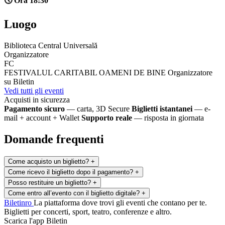
🕔 Ora 18:30
Luogo
Biblioteca Central Universală
Organizzatore
FC
FESTIVALUL CARITABIL OAMENI DE BINE
Organizzatore
su Biletin
Vedi tutti gli eventi
Acquisti in sicurezza
Pagamento sicuro
— carta, 3D Secure
Biglietti istantanei
— e-
mail + account + Wallet
Supporto reale
— risposta in giornata
Domande frequenti
Come acquisto un biglietto?
+
Come ricevo il biglietto dopo il pagamento?
+
Posso restituire un biglietto?
+
Come entro all’evento con il biglietto digitale?
+
Biletin
ro
La piattaforma dove trovi gli eventi che contano per te.
Biglietti per concerti, sport, teatro, conferenze e altro.
Scarica l'app Biletin