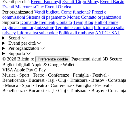
Eventi per città
Eventi București
Eventi Târgu Mureș
Eventi Bacău
Eventi Miercurea-Ciuc
Eventi Oradea
Per organizzatori
Vendi biglietti
Come funziona?
Prezzi e
commissioni
Sistema di pagamento Monez
Contatto organizzatori
Supporto
Domande frequenti
Contatto
Team
Blog
Hall of Fame
Login account organizzatore
Termini e condizioni
Informativa sulla
privacy
Informativa sui cookie
Politica di rimborso
ANPC · SAL
Scopri
Eventi per città
Per organizzatori
Supporto
© 2026 Biletin.ro
Pagamenti sicuri
3D Secure
Preferenze cookie
Biglietti digitali
Apple & Google Wallet
VISA
Apple Pay
G
Pay
Musica · Sport · Teatro · Conferenze · Famiglia · Festival ·
Beneficenza · Bucarest · Iași · Cluj · Timișoara · Brașov · Constanța
·
Musica · Sport · Teatro · Conferenze · Famiglia · Festival ·
Beneficenza · Bucarest · Iași · Cluj · Timișoara · Brașov · Constanța
·