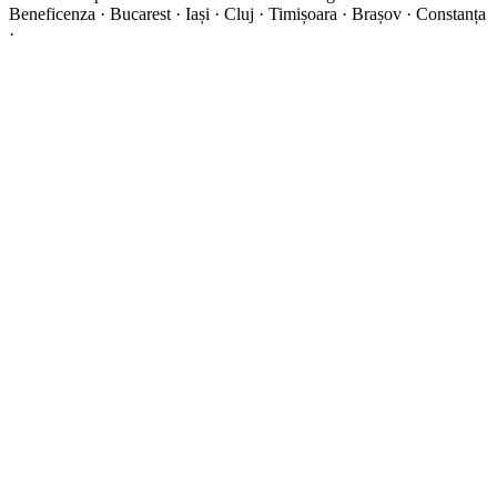
Beneficenza · Bucarest · Iași · Cluj · Timișoara · Brașov · Constanța
·