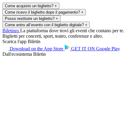
Come acquisto un biglietto?
+
Come ricevo il biglietto dopo il pagamento?
+
Posso restituire un biglietto?
+
Come entro all’evento con il biglietto digitale?
+
Biletin
ro
La piattaforma dove trovi gli eventi che contano per te.
Biglietti per concerti, sport, teatro, conferenze e altro.
Scarica l'app Biletin
Download on the
App Store
GET IT ON
Google Play
Dall'ecosistema Biletin