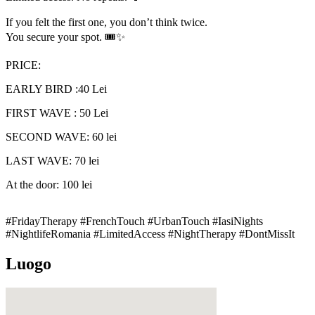
If you felt the first one, you don’t think twice.
You secure your spot. 🎟️✨
PRICE:
EARLY BIRD :40 Lei
FIRST WAVE : 50 Lei
SECOND WAVE: 60 lei
LAST WAVE: 70 lei
At the door: 100 lei
#FridayTherapy #FrenchTouch #UrbanTouch #IasiNights
#NightlifeRomania #LimitedAccess #NightTherapy #DontMissIt
Luogo