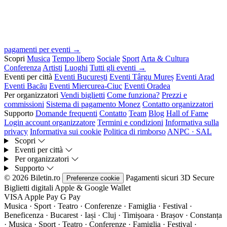
pagamenti per eventi →
Scopri
Musica
Tempo libero
Sociale
Sport
Arta & Cultura
Conferenza
Artisti
Luoghi
Tutti gli eventi →
Eventi per città
Eventi București
Eventi Târgu Mureș
Eventi Arad
Eventi Bacău
Eventi Miercurea-Ciuc
Eventi Oradea
Per organizzatori
Vendi biglietti
Come funziona?
Prezzi e
commissioni
Sistema di pagamento Monez
Contatto organizzatori
Supporto
Domande frequenti
Contatto
Team
Blog
Hall of Fame
Login account organizzatore
Termini e condizioni
Informativa sulla
privacy
Informativa sui cookie
Politica di rimborso
ANPC · SAL
Scopri
Eventi per città
Per organizzatori
Supporto
© 2026 Biletin.ro
Pagamenti sicuri
3D Secure
Preferenze cookie
Biglietti digitali
Apple & Google Wallet
VISA
Apple Pay
G
Pay
Musica · Sport · Teatro · Conferenze · Famiglia · Festival ·
Beneficenza · Bucarest · Iași · Cluj · Timișoara · Brașov · Constanța
·
Musica · Sport · Teatro · Conferenze · Famiglia · Festival ·