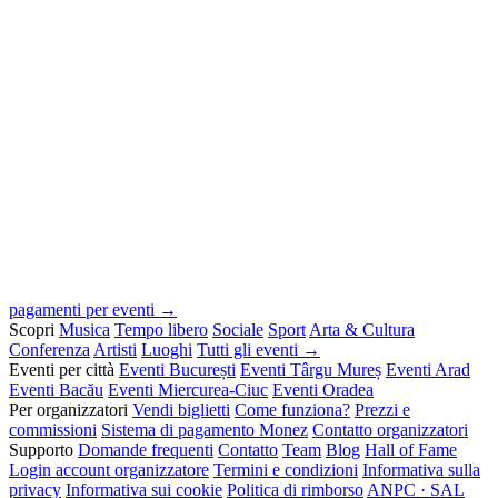
pagamenti per eventi →
Scopri
Musica
Tempo libero
Sociale
Sport
Arta & Cultura
Conferenza
Artisti
Luoghi
Tutti gli eventi →
Eventi per città
Eventi București
Eventi Târgu Mureș
Eventi Arad
Eventi Bacău
Eventi Miercurea-Ciuc
Eventi Oradea
Per organizzatori
Vendi biglietti
Come funziona?
Prezzi e
commissioni
Sistema di pagamento Monez
Contatto organizzatori
Supporto
Domande frequenti
Contatto
Team
Blog
Hall of Fame
Login account organizzatore
Termini e condizioni
Informativa sulla
privacy
Informativa sui cookie
Politica di rimborso
ANPC · SAL