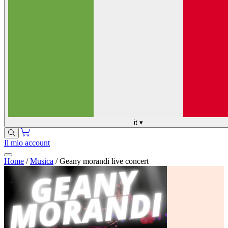
it
▾
Il mio account
Home
/
Musica
/
Geany morandi live concert