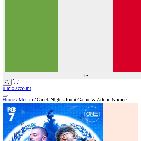
it
▾
Il mio account
Home
/
Musica
/
Greek Night - Ionut Galani & Adrian Norocel