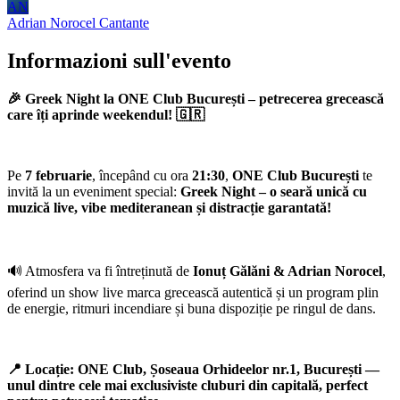
AN
Adrian Norocel
Cantante
Informazioni sull'evento
🎉 Greek Night la ONE Club București – petrecerea grecească
care îți aprinde weekendul! 🇬🇷
Pe
7 februarie
, începând cu ora
21:30
,
ONE Club București
te
invită la un eveniment special:
Greek Night – o seară unică cu
muzică live, vibe mediteranean și distracție garantată!
🔊 Atmosfera va fi întreținută de
Ionuț Gălăni & Adrian Norocel
,
oferind un show live marca grecească autentică și un program plin
de energie, ritmuri incendiare și buna dispoziție pe ringul de dans.
📍 Locație: ONE Club, Șoseaua Orhideelor nr.1, București —
unul dintre cele mai exclusiviste cluburi din capitală, perfect