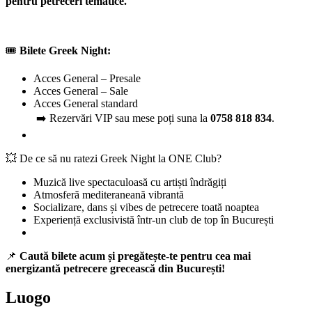
pentru petreceri tematice.
🎟️
Bilete Greek Night:
Acces General – Presale
Acces General – Sale
Acces General standard
➡️ Rezervări VIP sau mese poți suna la
0758 818 834
.
💥 De ce să nu ratezi Greek Night la ONE Club?
Muzică live spectaculoasă cu artiști îndrăgiți
Atmosferă mediteraneană vibrantă
Socializare, dans și vibes de petrecere toată noaptea
Experiență exclusivistă într-un club de top în București
📌
Caută bilete acum și pregătește-te pentru cea mai
energizantă petrecere grecească din București!
Luogo