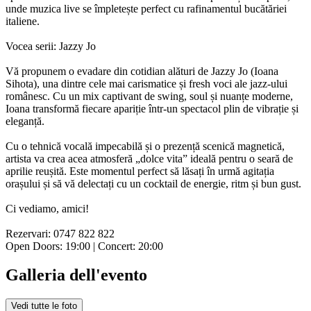
unde muzica live se împletește perfect cu rafinamentul bucătăriei
italiene.
Vocea serii: Jazzy Jo
Vă propunem o evadare din cotidian alături de Jazzy Jo (Ioana
Sihota), una dintre cele mai carismatice și fresh voci ale jazz-ului
românesc. Cu un mix captivant de swing, soul și nuanțe moderne,
Ioana transformă fiecare apariție într-un spectacol plin de vibrație și
eleganță.
Cu o tehnică vocală impecabilă și o prezență scenică magnetică,
artista va crea acea atmosferă „dolce vita” ideală pentru o seară de
aprilie reușită. Este momentul perfect să lăsați în urmă agitația
orașului și să vă delectați cu un cocktail de energie, ritm și bun gust.
Ci vediamo, amici!
Rezervari: 0747 822 822
Open Doors: 19:00 | Concert: 20:00
Galleria dell'evento
Vedi tutte le foto