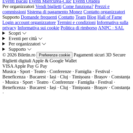
Eventi Bacău
Eventi Miercurea-Ciuc
Eventi Oradea
Per organizzatori
Vendi biglietti
Come funziona?
Prezzi e
commissioni
Sistema di pagamento Monez
Contatto organizzatori
Supporto
Domande frequenti
Contatto
Team
Blog
Hall of Fame
Login account organizzatore
Termini e condizioni
Informativa sulla
privacy
Informativa sui cookie
Politica di rimborso
ANPC · SAL
Scopri
Eventi per città
Per organizzatori
Supporto
© 2026 Biletin.ro
Pagamenti sicuri
3D Secure
Preferenze cookie
Biglietti digitali
Apple & Google Wallet
VISA
Apple Pay
G
Pay
Musica · Sport · Teatro · Conferenze · Famiglia · Festival ·
Beneficenza · Bucarest · Iași · Cluj · Timișoara · Brașov · Constanța
·
Musica · Sport · Teatro · Conferenze · Famiglia · Festival ·
Beneficenza · Bucarest · Iași · Cluj · Timișoara · Brașov · Constanța
·