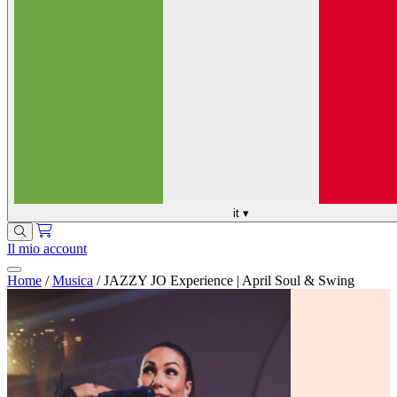
it
▾
Il mio account
Home
/
Musica
/
JAZZY JO Experience | April Soul & Swing