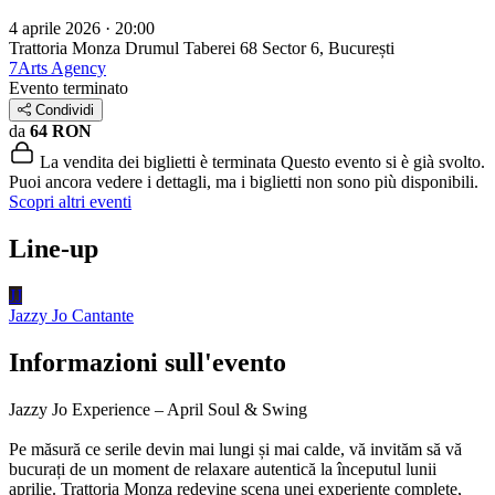
4 aprile 2026 · 20:00
Trattoria Monza Drumul Taberei 68
Sector 6, București
7Arts Agency
Evento terminato
Condividi
da
64 RON
La vendita dei biglietti è terminata
Questo evento si è già svolto.
Puoi ancora vedere i dettagli, ma i biglietti non sono più disponibili.
Scopri altri eventi
Line-up
JJ
Jazzy Jo
Cantante
Informazioni sull'evento
Jazzy Jo Experience – April Soul & Swing
Pe măsură ce serile devin mai lungi și mai calde, vă invităm să vă
bucurați de un moment de relaxare autentică la începutul lunii
aprilie. Trattoria Monza redevine scena unei experiențe complete,