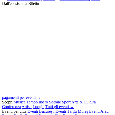
Dall'ecosistema Biletin
pagamenti per eventi →
Scopri
Musica
Tempo libero
Sociale
Sport
Arta & Cultura
Conferenza
Artisti
Luoghi
Tutti gli eventi →
Eventi per città
Eventi București
Eventi Târgu Mureș
Eventi Arad