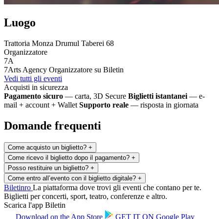
Luogo
Trattoria Monza Drumul Taberei 68
Organizzatore
7A
7Arts Agency
Organizzatore su Biletin
Vedi tutti gli eventi
Acquisti in sicurezza
Pagamento sicuro
— carta, 3D Secure
Biglietti istantanei
— e-
mail + account + Wallet
Supporto reale
— risposta in giornata
Domande frequenti
Come acquisto un biglietto?
+
Come ricevo il biglietto dopo il pagamento?
+
Posso restituire un biglietto?
+
Come entro all’evento con il biglietto digitale?
+
Biletin
ro
La piattaforma dove trovi gli eventi che contano per te.
Biglietti per concerti, sport, teatro, conferenze e altro.
Scarica l'app Biletin
Download on the
App Store
GET IT ON
Google Play