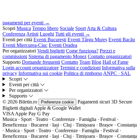
pagamenti per eventi →
Scopri
Musica
Tempo libero
Sociale
Sport
Arta & Cultura
Conferenza
Artisti
Luoghi
Tutti gli eventi →
Eventi per città
Eventi București
Eventi Târgu Mureș
Eventi Bacău
Eventi Miercurea-Ciuc
Eventi Oradea
Per organizzatori
Vendi biglietti
Come funziona?
Prezzi e
commissioni
Sistema di pagamento Monez
Contatto organizzatori
Supporto
Domande frequenti
Contatto
Team
Blog
Hall of Fame
Login account organizzatore
Termini e condizioni
Informativa sulla
privacy
Informativa sui cookie
Politica di rimborso
ANPC · SAL
Scopri
Eventi per città
Per organizzatori
Supporto
© 2026 Biletin.ro
Pagamenti sicuri
3D Secure
Preferenze cookie
Biglietti digitali
Apple & Google Wallet
VISA
Apple Pay
G
Pay
Musica · Sport · Teatro · Conferenze · Famiglia · Festival ·
Beneficenza · Bucarest · Iași · Cluj · Timișoara · Brașov · Constanța
·
Musica · Sport · Teatro · Conferenze · Famiglia · Festival ·
Beneficenza · Bucarest · Iași · Cluj · Timișoara · Brașov · Constanța