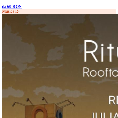
da
60 RON
Musica
R-