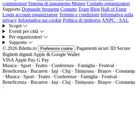
commissioni
Sistema di pagamento Monez
Contatto organizzatori
Supporto
Domande frequenti
Contatto
Team
Blog
Hall of Fame
Login account organizzatore
Termini e condizioni
Informativa sulla
privacy
Informativa sui cookie
Politica di rimborso
ANPC · SAL
Scopri
Eventi per città
Per organizzatori
Supporto
© 2026 Biletin.ro
Pagamenti sicuri
3D Secure
Preferenze cookie
Biglietti digitali
Apple & Google Wallet
VISA
Apple Pay
G
Pay
Musica · Sport · Teatro · Conferenze · Famiglia · Festival ·
Beneficenza · Bucarest · Iași · Cluj · Timișoara · Brașov · Constanța
·
Musica · Sport · Teatro · Conferenze · Famiglia · Festival ·
Beneficenza · Bucarest · Iași · Cluj · Timișoara · Brașov · Constanța
·