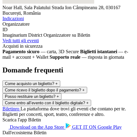
Noar Hall, Sala Palatului
Strada Ion Câmpineanu 28, 030167
București, România
Indicazioni
Organizzatore
ID
Imaginarium District
Organizzatore su Biletin
Vedi tutti gli eventi
Acquisti in sicurezza
Pagamento sicuro
— carta, 3D Secure
Biglietti istantanei
— e-
mail + account + Wallet
Supporto reale
— risposta in giornata
Domande frequenti
Come acquisto un biglietto?
+
Come ricevo il biglietto dopo il pagamento?
+
Posso restituire un biglietto?
+
Come entro all’evento con il biglietto digitale?
+
Biletin
ro
La piattaforma dove trovi gli eventi che contano per te.
Biglietti per concerti, sport, teatro, conferenze e altro.
Scarica l'app Biletin
Download on the
App Store
GET IT ON
Google Play
Dall'ecosistema Biletin