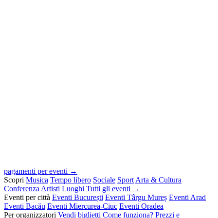
pagamenti per eventi →
Scopri
Musica
Tempo libero
Sociale
Sport
Arta & Cultura
Conferenza
Artisti
Luoghi
Tutti gli eventi →
Eventi per città
Eventi București
Eventi Târgu Mureș
Eventi Arad
Eventi Bacău
Eventi Miercurea-Ciuc
Eventi Oradea
Per organizzatori
Vendi biglietti
Come funziona?
Prezzi e