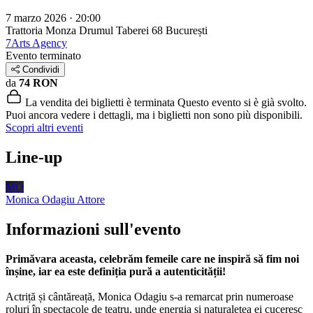
7 marzo 2026 · 20:00
Trattoria Monza Drumul Taberei 68
București
7Arts Agency
Evento terminato
Condividi
da
74 RON
La vendita dei biglietti è terminata
Questo evento si è già svolto.
Puoi ancora vedere i dettagli, ma i biglietti non sono più disponibili.
Scopri altri eventi
Line-up
MO
Monica Odagiu
Attore
Informazioni sull'evento
Primăvara aceasta, celebrăm femeile care ne inspiră să fim noi
înșine, iar ea este definiția pură a autenticității!
Actriță și cântăreață, Monica Odagiu s-a remarcat prin numeroase
roluri în spectacole de teatru, unde energia și naturalețea ei cuceresc