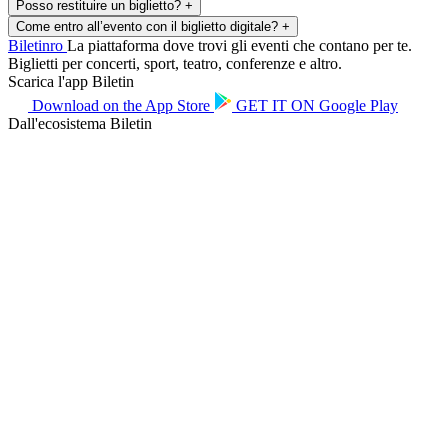
Posso restituire un biglietto?
+
Come entro all’evento con il biglietto digitale?
+
Biletin
ro
La piattaforma dove trovi gli eventi che contano per te.
Biglietti per concerti, sport, teatro, conferenze e altro.
Scarica l'app Biletin
Download on the
App Store
GET IT ON
Google Play
Dall'ecosistema Biletin