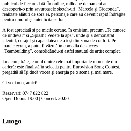
publicul de fiecare dată. În online, milioane de oameni au
descoperit-o prin savuroasele sketch-uri „Marcela și Gioconda”,
realizate alături de sora ei, personaje care au devenit rapid îndrăgite
pentru umorul și autenticitatea lor.
A fost apreciată și pe micile ecrane, în emisiuni precum „Te cunosc
de undeva!” și „Splash! Vedete la apă”, unde și-a demonstrat
talentul, curajul și capacitatea de a ieși din zona de confort. Pe
marele ecran, a putut fi văzută în comedia de succes
„Teambuilding”, consolidându-și astfel statutul de artist complet.
Iar acum, trăiește unul dintre cele mai importante momente din
carieră: este finalistă în selecția pentru Eurovision Song Contest,
pregătită să își ducă vocea și energia pe o scenă și mai mare.
Ci vediamo, amici!
Rezervari: 0747 822 822
Open Doors: 19:00 | Concert: 20:00
Luogo