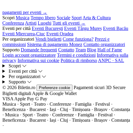
pagamenti per eventi →
Scopri
Musica
Tempo libero
Sociale
Sport
Arta & Cultura
Conferenza
Artisti
Luoghi
Tutti gli eventi →
Eventi per città
Eventi București
Eventi Târgu Mureș
Eventi Bacău
Eventi Miercurea-Ciuc
Eventi Oradea
Per organizzatori
Vendi biglietti
Come funziona?
Prezzi e
commissioni
Sistema di pagamento Monez
Contatto organizzatori
Supporto
Domande frequenti
Contatto
Team
Blog
Hall of Fame
Login account organizzatore
Termini e condizioni
Informativa sulla
privacy
Informativa sui cookie
Politica di rimborso
ANPC · SAL
Scopri
Eventi per città
Per organizzatori
Supporto
© 2026 Biletin.ro
Pagamenti sicuri
3D Secure
Preferenze cookie
Biglietti digitali
Apple & Google Wallet
VISA
Apple Pay
G
Pay
Musica · Sport · Teatro · Conferenze · Famiglia · Festival ·
Beneficenza · Bucarest · Iași · Cluj · Timișoara · Brașov · Constanța
·
Musica · Sport · Teatro · Conferenze · Famiglia · Festival ·
Beneficenza · Bucarest · Iași · Cluj · Timișoara · Brașov · Constanța
·