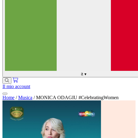
it
▾
Il mio account
Home
/
Musica
/
MONICA ODAGIU #CelebratingWomen