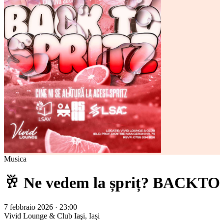
Musica
🥂 Ne vedem la șpriț? BACKTO
7 febbraio 2026 · 23:00
Vivid Lounge & Club
Iaşi, Iași