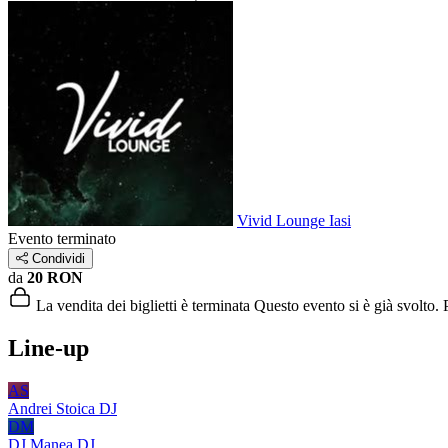
Vivid Lounge Iasi
Evento terminato
Condividi
da
20 RON
La vendita dei biglietti è terminata
Questo evento si è già svolto. P
Line-up
AS
Andrei Stoica
DJ
DM
DJ Manea
DJ