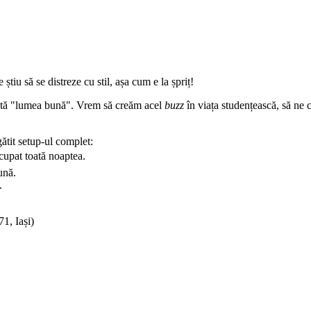
știu să se distreze cu stil, așa cum e la șpriț!
oată "lumea bună". Vrem să creăm acel
buzz
în viața studențească, să ne
ătit setup-ul complet:
cupat toată noaptea.
ună.
.
1, Iași)