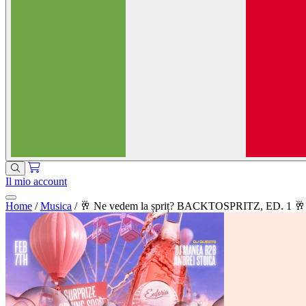
Il mio account
Home
/
Musica
/
🥂 Ne vedem la șpriț? BACKTOSPRITZ, ED. 1 🥂