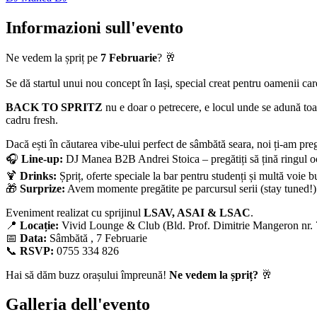
Informazioni sull'evento
Ne vedem la șpriț pe
7 Februarie
? 🥂
Se dă startul unui nou concept în Iași, special creat pentru oamenii care 
BACK TO SPRITZ
nu e doar o petrecere, e locul unde se adună t
cadru fresh.
Dacă ești în căutarea vibe-ului perfect de sâmbătă seara, noi ți-am preg
🎧
Line-up:
DJ Manea B2B Andrei Stoica – pregătiți să țină ringul o
🍹
Drinks:
Șpriț, oferte speciale la bar pentru studenți și multă voie b
🎁
Surprize:
Avem momente pregătite pe parcursul serii (stay tuned!)
Eveniment realizat cu sprijinul
LSAV, ASAI & LSAC
.
📍
Locație:
Vivid Lounge & Club (Bld. Prof. Dimitrie Mangeron nr. 7
📅
Data:
Sâmbătă , 7 Februarie
📞
RSVP:
0755 334 826
Hai să dăm buzz orașului împreună!
Ne vedem la șpriț?
🥂
Galleria dell'evento