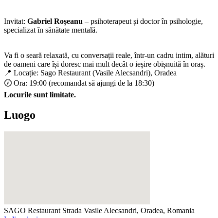
Invitat:
Gabriel Roșeanu
– psihoterapeut și doctor în psihologie,
specializat în sănătate mentală.
Va fi o seară relaxată, cu conversații reale, într-un cadru intim, alături
de oameni care își doresc mai mult decât o ieșire obișnuită în oraș.
📍 Locație: Sago Restaurant (Vasile Alecsandri), Oradea
🕖 Ora: 19:00 (recomandat să ajungi de la 18:30)
Locurile sunt limitate.
Luogo
SAGO Restaurant
Strada Vasile Alecsandri, Oradea, Romania