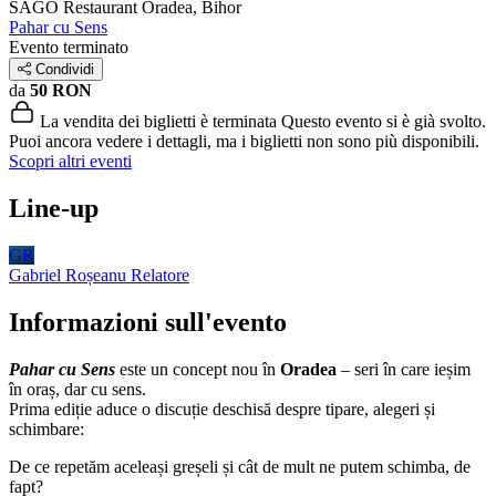
SAGO Restaurant
Oradea, Bihor
Pahar cu Sens
Evento terminato
Condividi
da
50 RON
La vendita dei biglietti è terminata
Questo evento si è già svolto.
Puoi ancora vedere i dettagli, ma i biglietti non sono più disponibili.
Scopri altri eventi
Line-up
GR
Gabriel Roșeanu
Relatore
Informazioni sull'evento
Pahar cu Sens
este un concept nou în
Oradea
– seri în care ieșim
în oraș, dar cu sens.
Prima ediție aduce o discuție deschisă despre tipare, alegeri și
schimbare:
De ce repetăm aceleași greșeli și cât de mult ne putem schimba, de
fapt?