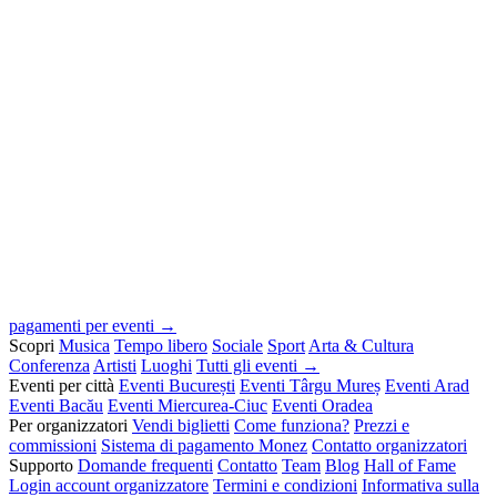
pagamenti per eventi →
Scopri
Musica
Tempo libero
Sociale
Sport
Arta & Cultura
Conferenza
Artisti
Luoghi
Tutti gli eventi →
Eventi per città
Eventi București
Eventi Târgu Mureș
Eventi Arad
Eventi Bacău
Eventi Miercurea-Ciuc
Eventi Oradea
Per organizzatori
Vendi biglietti
Come funziona?
Prezzi e
commissioni
Sistema di pagamento Monez
Contatto organizzatori
Supporto
Domande frequenti
Contatto
Team
Blog
Hall of Fame
Login account organizzatore
Termini e condizioni
Informativa sulla