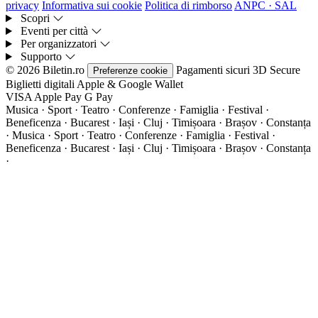
privacy
Informativa sui cookie
Politica di rimborso
ANPC · SAL
Scopri
Eventi per città
Per organizzatori
Supporto
© 2026 Biletin.ro
Pagamenti sicuri
3D Secure
Preferenze cookie
Biglietti digitali
Apple & Google Wallet
VISA
Apple Pay
G
Pay
Musica · Sport · Teatro · Conferenze · Famiglia · Festival ·
Beneficenza · Bucarest · Iași · Cluj · Timișoara · Brașov · Constanța
·
Musica · Sport · Teatro · Conferenze · Famiglia · Festival ·
Beneficenza · Bucarest · Iași · Cluj · Timișoara · Brașov · Constanța
·