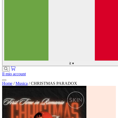
it
▾
Il mio account
Home
/
Musica
/
CHRISTMAS PARADOX