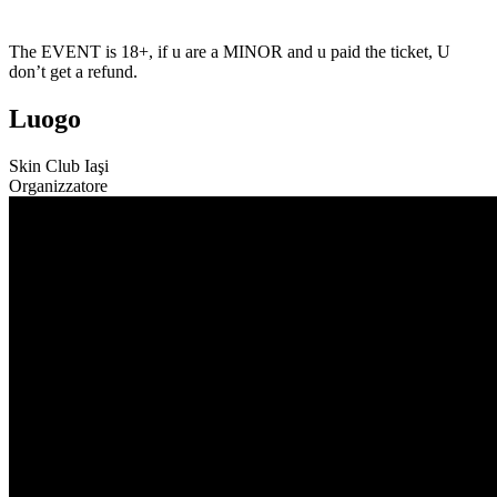
The EVENT is 18+, if u are a MINOR and u paid the ticket, U
don’t get a refund.
Luogo
Skin Club Iaşi
Organizzatore