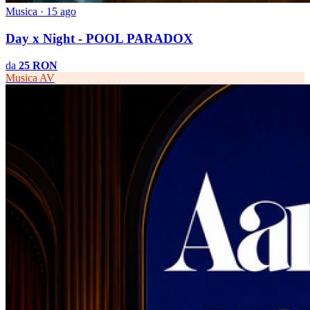
Musica · 15 ago
Day x Night - POOL PARADOX
da
25 RON
Musica
AV