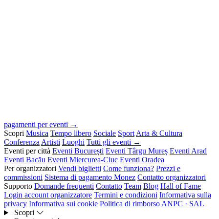
pagamenti per eventi →
Scopri
Musica
Tempo libero
Sociale
Sport
Arta & Cultura
Conferenza
Artisti
Luoghi
Tutti gli eventi →
Eventi per città
Eventi București
Eventi Târgu Mureș
Eventi Arad
Eventi Bacău
Eventi Miercurea-Ciuc
Eventi Oradea
Per organizzatori
Vendi biglietti
Come funziona?
Prezzi e
commissioni
Sistema di pagamento Monez
Contatto organizzatori
Supporto
Domande frequenti
Contatto
Team
Blog
Hall of Fame
Login account organizzatore
Termini e condizioni
Informativa sulla
privacy
Informativa sui cookie
Politica di rimborso
ANPC · SAL
Scopri