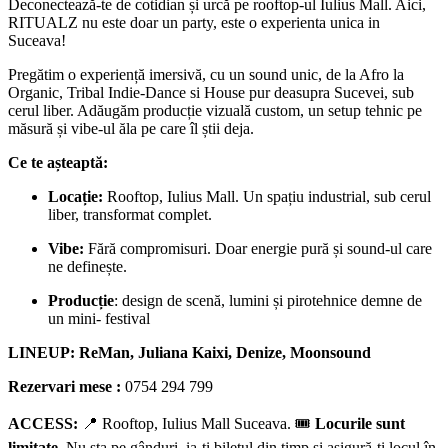
Deconectează-te de cotidian și urcă pe rooftop-ul Iulius Mall. Aici,
RITUALZ nu este doar un party, este o experienta unica in
Suceava!
Pregătim o experiență imersivă, cu un sound unic, de la Afro la
Organic, Tribal Indie-Dance si House pur deasupra Sucevei, sub
cerul liber. Adăugăm producție vizuală custom, un setup tehnic pe
măsură și vibe-ul ăla pe care îl știi deja.
Ce te așteaptă:
Locație:
Rooftop, Iulius Mall. Un spațiu industrial, sub cerul
liber, transformat complet.
Vibe:
Fără compromisuri. Doar energie pură și sound-ul care
ne definește.
Producție
: design de scenă, lumini și pirotehnice demne de
un mini- festival
LINEUP: ReMan, Juliana Kaixi, Denize, Moonsound
Rezervari mese :
0754 294 799
ACCESS:
📍 Rooftop, Iulius Mall Suceava. 🎟
Locurile sunt
limitate.
Nu sta pe gânduri, ia-ți biletul din timp și asigură-ți locul în