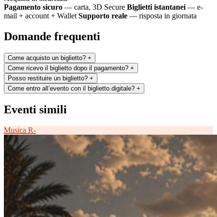
Pagamento sicuro
— carta, 3D Secure
Biglietti istantanei
— e-
mail + account + Wallet
Supporto reale
— risposta in giornata
Domande frequenti
Come acquisto un biglietto?
+
Come ricevo il biglietto dopo il pagamento?
+
Posso restituire un biglietto?
+
Come entro all’evento con il biglietto digitale?
+
Eventi simili
Musica
R-