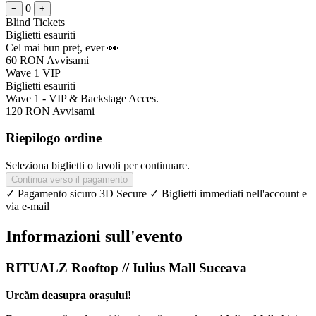
0
−
+
Blind Tickets
Biglietti esauriti
Cel mai bun preț, ever 👀
60 RON
Avvisami
Wave 1 VIP
Biglietti esauriti
Wave 1 - VIP & Backstage Acces.
120 RON
Avvisami
Riepilogo ordine
Seleziona biglietti o tavoli per continuare.
Continua verso il pagamento
✓ Pagamento sicuro 3D Secure
✓ Biglietti immediati nell'account e
via e-mail
Informazioni sull'evento
RITUALZ Rooftop // Iulius Mall Suceava
Urcăm deasupra orașului!