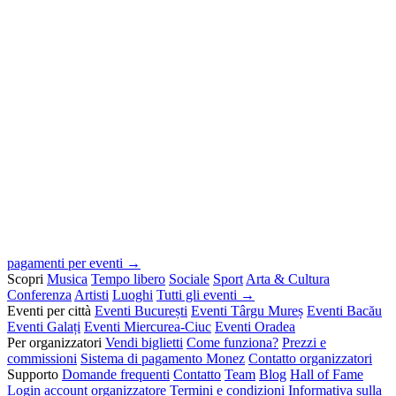
pagamenti per eventi →
Scopri
Musica
Tempo libero
Sociale
Sport
Arta & Cultura
Conferenza
Artisti
Luoghi
Tutti gli eventi →
Eventi per città
Eventi București
Eventi Târgu Mureș
Eventi Bacău
Eventi Galați
Eventi Miercurea-Ciuc
Eventi Oradea
Per organizzatori
Vendi biglietti
Come funziona?
Prezzi e
commissioni
Sistema di pagamento Monez
Contatto organizzatori
Supporto
Domande frequenti
Contatto
Team
Blog
Hall of Fame
Login account organizzatore
Termini e condizioni
Informativa sulla