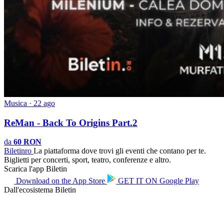
Musica · 22 ago
ReMan - Back To Origins Part.2
da
60 RON
Biletin
ro
La piattaforma dove trovi gli eventi che contano per te.
Biglietti per concerti, sport, teatro, conferenze e altro.
Scarica l'app Biletin
Download on the
App Store
GET IT ON
Google Play
Dall'ecosistema Biletin