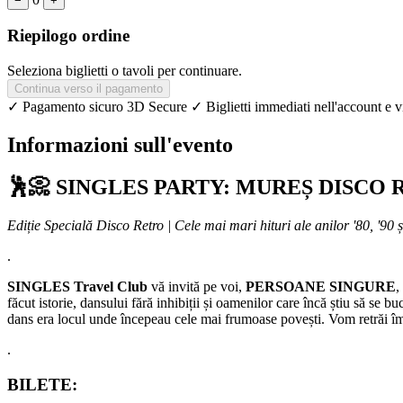
−
+
Riepilogo ordine
Seleziona biglietti o tavoli per continuare.
Continua verso il pagamento
✓ Pagamento sicuro 3D Secure
✓ Biglietti immediati nell'account e v
Informazioni sull'evento
🕺📀 SINGLES PARTY: MUREȘ DISCO
Ediție Specială Disco Retro | Cele mai mari hituri ale anilor '80, '90 
.
SINGLES Travel Club
vă invită pe voi,
PERSOANE SINGURE
,
făcut istorie, dansului fără inhibiții și oamenilor care încă știu să se 
dans era locul unde începeau cele mai frumoase povești. Vom retrăi împ
.
BILETE: