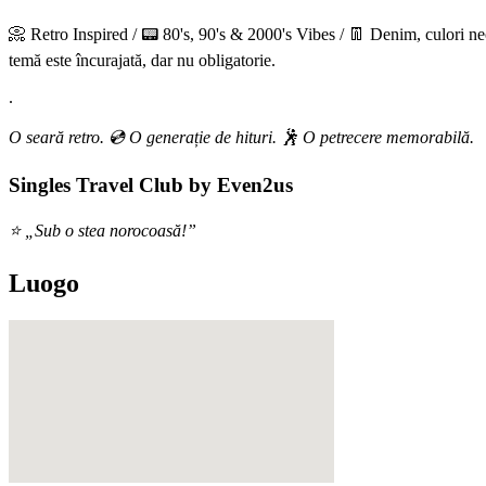
📀 Retro Inspired / 📟 80's, 90's & 2000's Vibes / 👖 Denim, culori neon
temă este încurajată, dar nu obligatorie.
.
O seară retro. 💿 O generație de hituri. 🕺 O petrecere memorabilă.
Singles Travel Club by Even2us
⭐ „Sub o stea norocoasă!”
Luogo