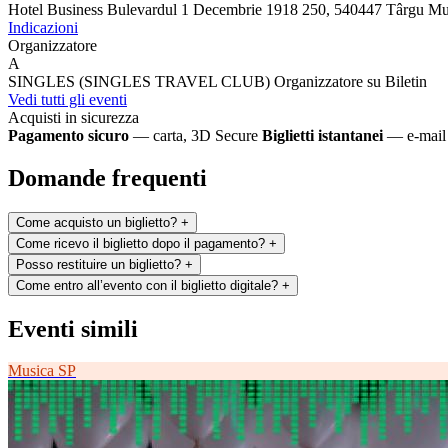
Hotel Business
Bulevardul 1 Decembrie 1918 250, 540447 Târgu Mu
Indicazioni
Organizzatore
A
SINGLES (SINGLES TRAVEL CLUB)
Organizzatore su Biletin
Vedi tutti gli eventi
Acquisti in sicurezza
Pagamento sicuro
— carta, 3D Secure
Biglietti istantanei
— e-mail 
Domande frequenti
Come acquisto un biglietto?
+
Come ricevo il biglietto dopo il pagamento?
+
Posso restituire un biglietto?
+
Come entro all’evento con il biglietto digitale?
+
Eventi simili
Musica
SP