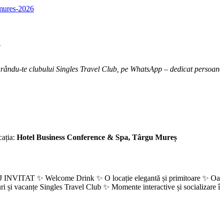
u-mures-2026
N
ându-te clubului Singles Travel Club, pe WhatsApp – dedicat persoanelor
cația:
Hotel Business Conference & Spa, Târgu Mureș
AT ✨ Welcome Drink ✨ O locație elegantă și primitoare ✨ Oameni n
ri și vacanțe Singles Travel Club ✨ Momente interactive și socializare î