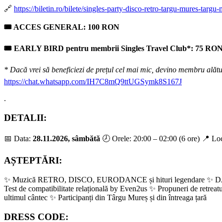
🔗
https://biletin.ro/bilete/singles-party-disco-retro-targu-mures-targ
🎟 ACCES GENERAL: 100 RON
🎟 EARLY BIRD pentru membrii Singles Travel Club*: 75 RO
* Dacă vrei să beneficiezi de prețul cel mai mic, devino membru alătur
https://chat.whatsapp.com/IH7C8mQ9ttUGSymk8S167J
.
DETALII:
📅 Data:
28.11.2026, sâmbătă
🕗 Orele: 20:00 – 02:00 (6 ore) 📍 Lo
AȘTEPTĂRI:
✨ Muzică RETRO, DISCO, EURODANCE și hituri legendare ✨ DJ INVIT
Test de compatibilitate relațională by Even2us ✨ Propuneri de retreatu
ultimul cântec ✨ Participanți din Târgu Mureș și din întreaga țară
DRESS CODE: