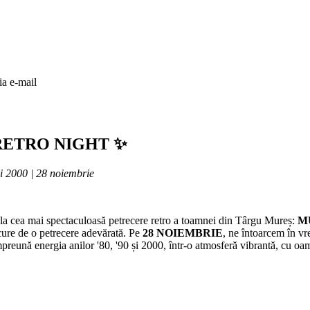
ia e-mail
 RETRO NIGHT ✨
și 2000 | 28 noiembrie
 la cea mai spectaculoasă petrecere retro a toamnei din Târgu Mureș:
M
bucure de o petrecere adevărată. Pe
28 NOIEMBRIE
, ne întoarcem în vr
reună energia anilor '80, '90 și 2000, într-o atmosferă vibrantă, cu oa