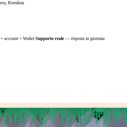
reș, România
+ account + Wallet
Supporto reale
— risposta in giornata