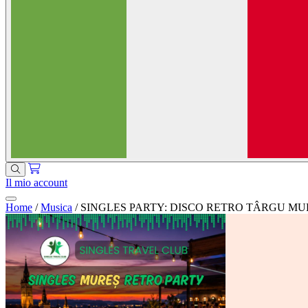
Il mio account
Home
/
Musica
/
SINGLES PARTY: DISCO RETRO TÂRGU MU