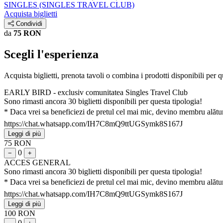
SINGLES (SINGLES TRAVEL CLUB)
Acquista biglietti
Condividi
da
75 RON
Scegli l'esperienza
Acquista biglietti, prenota tavoli o combina i prodotti disponibili per 
EARLY BIRD - exclusiv comunitatea Singles Travel Club
Sono rimasti ancora 30 biglietti disponibili per questa tipologia!
* Daca vrei sa beneficiezi de pretul cel mai mic, devino membru alăturâ
https://chat.whatsapp.com/IH7C8mQ9ttUGSymk8S167J
Leggi di più
75 RON
0
−
+
ACCES GENERAL
Sono rimasti ancora 30 biglietti disponibili per questa tipologia!
* Daca vrei sa beneficiezi de pretul cel mai mic, devino membru alăturâ
https://chat.whatsapp.com/IH7C8mQ9ttUGSymk8S167J
Leggi di più
100 RON
0