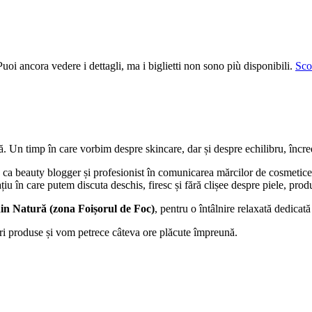
uoi ancora vedere i dettagli, ma i biglietti non sono più disponibili.
Scop
 Un timp în care vorbim despre skincare, dar și despre echilibru, încrede
e ca beauty blogger și profesionist în comunicarea mărcilor de cosmetice
iu în care putem discuta deschis, firesc și fără clișee despre piele, produs
din Natură (zona Foișorul de Foc)
, pentru o întâlnire relaxată dedicată
i produse și vom petrece câteva ore plăcute împreună.