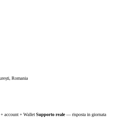
urești, Romania
+ account + Wallet
Supporto reale
— risposta in giornata