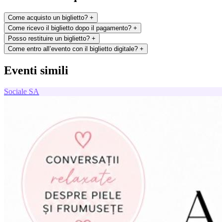
Come acquisto un biglietto?
+
Come ricevo il biglietto dopo il pagamento?
+
Posso restituire un biglietto?
+
Come entro all’evento con il biglietto digitale?
+
Eventi simili
Sociale
SA