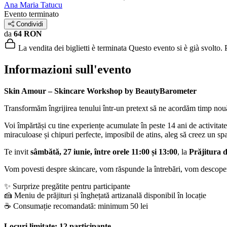
Ana Maria Tatucu
Evento terminato
Condividi
da
64 RON
La vendita dei biglietti è terminata
Questo evento si è già svolto. P
Informazioni sull'evento
Skin Amour – Skincare Workshop by BeautyBarometer
Transformăm îngrijirea tenului într-un pretext să ne acordăm timp nouă.
Voi împărtăși cu tine experiențe acumulate în peste 14 ani de activitat
miraculoase și chipuri perfecte, imposibil de atins, aleg să creez un spaț
Te invit
sâmbătă, 27 iunie, între orele 11:00 și 13:00
, la
Prăjitura 
Vom povesti despre skincare, vom răspunde la întrebări, vom descoper
✨ Surprize pregătite pentru participante
🍰 Meniu de prăjituri și înghețată artizanală disponibil în locație
☕ Consumație recomandată: minimum 50 lei
Locuri limitate: 12 participante