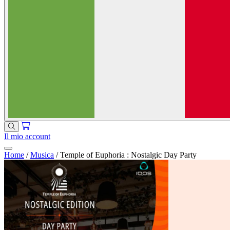
Il mio account
Home
/
Musica
/
Temple of Euphoria : Nostalgic Day Party