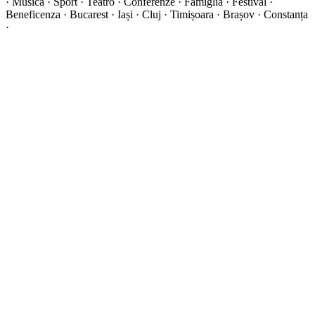
·
Musica · Sport · Teatro · Conferenze · Famiglia · Festival ·
Beneficenza · Bucarest · Iași · Cluj · Timișoara · Brașov · Constanța
·