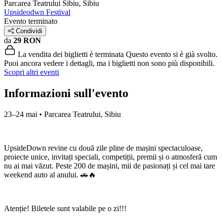
Parcarea Teatrului
Sibiu, Sibiu
Upsideodwn Festival
Evento terminato
Condividi
da
29 RON
La vendita dei biglietti è terminata
Questo evento si è già svolto.
Puoi ancora vedere i dettagli, ma i biglietti non sono più disponibili.
Scopri altri eventi
Informazioni sull'evento
23–24 mai • Parcarea Teatrului, Sibiu
UpsideDown revine cu două zile pline de mașini spectaculoase,
proiecte unice, invitați speciali, competiții, premii și o atmosferă cum
nu ai mai văzut. Peste 200 de mașini, mii de pasionați și cel mai tare
weekend auto al anului. 🚗🔥
Atenție! Biletele sunt valabile pe o zi!!!