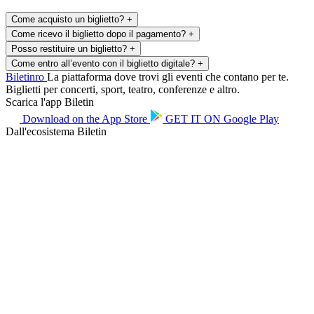
Come acquisto un biglietto?
+
Come ricevo il biglietto dopo il pagamento?
+
Posso restituire un biglietto?
+
Come entro all’evento con il biglietto digitale?
+
Biletin
ro
La piattaforma dove trovi gli eventi che contano per te.
Biglietti per concerti, sport, teatro, conferenze e altro.
Scarica l'app Biletin
Download on the
App Store
GET IT ON
Google Play
Dall'ecosistema Biletin