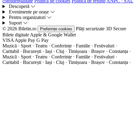
confidențialitate
Politica de cookies
Politica de refund
ANPC · SAL
Descoperă
Evenimente pe orașe
Pentru organizatori
Suport
© 2026 Biletin.ro
Plăți securizate
3D Secure
Preferințe cookies
Bilete digitale
Apple & Google Wallet
VISA
Apple Pay
G
Pay
Muzică · Sport · Teatru · Conferințe · Familie · Festivaluri ·
Caritabil · București · Iași · Cluj · Timișoara · Brașov · Constanța ·
Muzică · Sport · Teatru · Conferințe · Familie · Festivaluri ·
Caritabil · București · Iași · Cluj · Timișoara · Brașov · Constanța ·