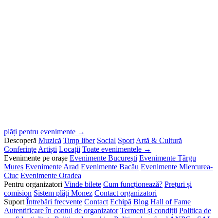
plăți pentru evenimente →
Descoperă
Muzică
Timp liber
Social
Sport
Artă & Cultură
Conferințe
Artiști
Locații
Toate evenimentele →
Evenimente pe orașe
Evenimente București
Evenimente Târgu
Mureș
Evenimente Arad
Evenimente Bacău
Evenimente Miercurea-
Ciuc
Evenimente Oradea
Pentru organizatori
Vinde bilete
Cum funcționează?
Prețuri și
comision
Sistem plăți Monez
Contact organizatori
Suport
Întrebări frecvente
Contact
Echipă
Blog
Hall of Fame
Autentificare în contul de organizator
Termeni și condiții
Politica de