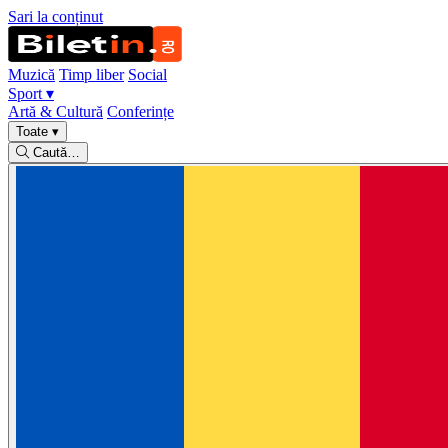
Sari la conținut
Muzică
Timp liber
Social
Sport
▾
Artă & Cultură
Conferințe
Toate
▾
Caută…