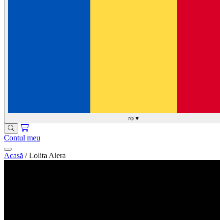
ro
▾
Contul meu
Acasă
/
Lolita Alera