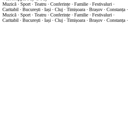
Muzică · Sport · Teatru · Conferințe · Familie · Festivaluri ·
Caritabil · București · Iași · Cluj · Timișoara · Brașov · Constanța ·
Muzică · Sport · Teatru · Conferințe · Familie · Festivaluri ·
Caritabil · București · Iași · Cluj · Timișoara · Brașov · Constanța ·