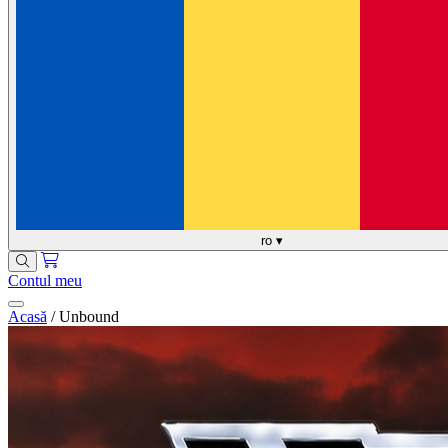
ro
▾
Contul meu
Acasă
/
Unbound