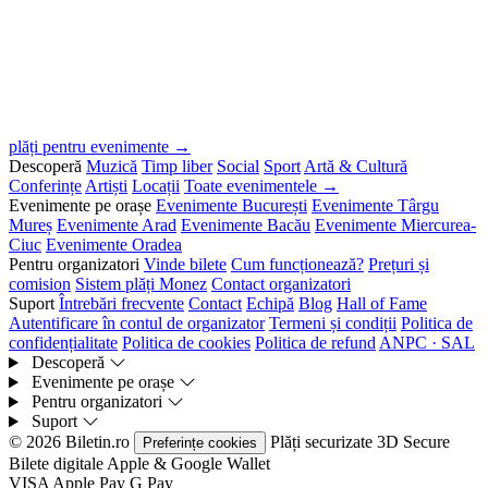
plăți pentru evenimente →
Descoperă
Muzică
Timp liber
Social
Sport
Artă & Cultură
Conferințe
Artiști
Locații
Toate evenimentele →
Evenimente pe orașe
Evenimente București
Evenimente Târgu
Mureș
Evenimente Arad
Evenimente Bacău
Evenimente Miercurea-
Ciuc
Evenimente Oradea
Pentru organizatori
Vinde bilete
Cum funcționează?
Prețuri și
comision
Sistem plăți Monez
Contact organizatori
Suport
Întrebări frecvente
Contact
Echipă
Blog
Hall of Fame
Autentificare în contul de organizator
Termeni și condiții
Politica de
confidențialitate
Politica de cookies
Politica de refund
ANPC · SAL
Descoperă
Evenimente pe orașe
Pentru organizatori
Suport
© 2026 Biletin.ro
Plăți securizate
3D Secure
Preferințe cookies
Bilete digitale
Apple & Google Wallet
VISA
Apple Pay
G
Pay