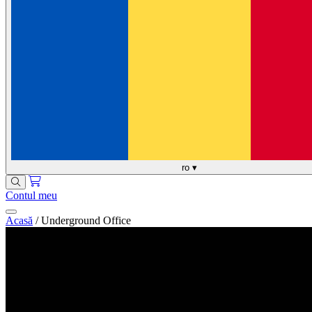
ro
▾
Contul meu
Acasă
/
Underground Office