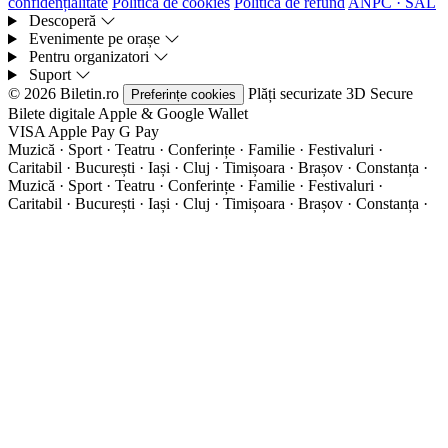
confidențialitate
Politica de cookies
Politica de refund
ANPC · SAL
Descoperă
Evenimente pe orașe
Pentru organizatori
Suport
© 2026 Biletin.ro
Plăți securizate
3D Secure
Preferințe cookies
Bilete digitale
Apple & Google Wallet
VISA
Apple Pay
G
Pay
Muzică · Sport · Teatru · Conferințe · Familie · Festivaluri ·
Caritabil · București · Iași · Cluj · Timișoara · Brașov · Constanța ·
Muzică · Sport · Teatru · Conferințe · Familie · Festivaluri ·
Caritabil · București · Iași · Cluj · Timișoara · Brașov · Constanța ·