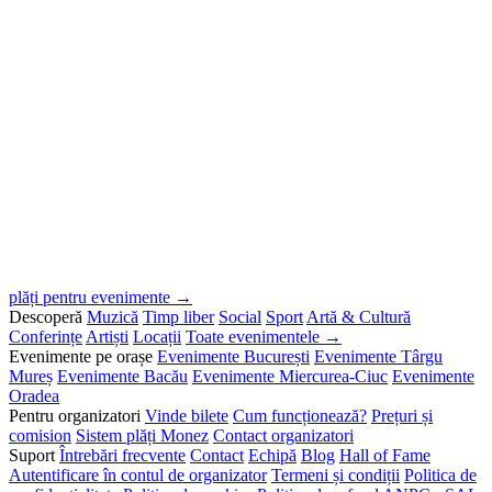
plăți pentru evenimente →
Descoperă
Muzică
Timp liber
Social
Sport
Artă & Cultură
Conferințe
Artiști
Locații
Toate evenimentele →
Evenimente pe orașe
Evenimente București
Evenimente Târgu
Mureș
Evenimente Bacău
Evenimente Miercurea-Ciuc
Evenimente
Oradea
Pentru organizatori
Vinde bilete
Cum funcționează?
Prețuri și
comision
Sistem plăți Monez
Contact organizatori
Suport
Întrebări frecvente
Contact
Echipă
Blog
Hall of Fame
Autentificare în contul de organizator
Termeni și condiții
Politica de