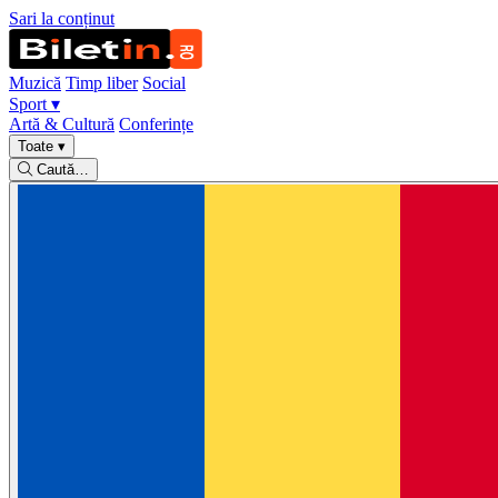
Sari la conținut
Muzică
Timp liber
Social
Sport
▾
Artă & Cultură
Conferințe
Toate
▾
Caută…