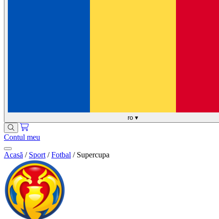
ro
▾
Contul meu
Acasă
/
Sport
/
Fotbal
/
Supercupa