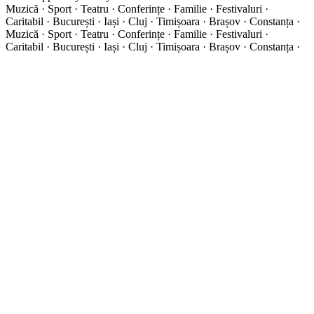
Muzică · Sport · Teatru · Conferințe · Familie · Festivaluri ·
Caritabil · București · Iași · Cluj · Timișoara · Brașov · Constanța ·
Muzică · Sport · Teatru · Conferințe · Familie · Festivaluri ·
Caritabil · București · Iași · Cluj · Timișoara · Brașov · Constanța ·