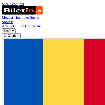
Sari la conținut
Muzică
Timp liber
Social
Sport
▾
Artă & Cultură
Conferințe
Toate
▾
Caută…