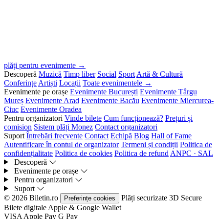
plăți pentru evenimente →
Descoperă
Muzică
Timp liber
Social
Sport
Artă & Cultură
Conferințe
Artiști
Locații
Toate evenimentele →
Evenimente pe orașe
Evenimente București
Evenimente Târgu
Mureș
Evenimente Arad
Evenimente Bacău
Evenimente Miercurea-
Ciuc
Evenimente Oradea
Pentru organizatori
Vinde bilete
Cum funcționează?
Prețuri și
comision
Sistem plăți Monez
Contact organizatori
Suport
Întrebări frecvente
Contact
Echipă
Blog
Hall of Fame
Autentificare în contul de organizator
Termeni și condiții
Politica de
confidențialitate
Politica de cookies
Politica de refund
ANPC · SAL
Descoperă
Evenimente pe orașe
Pentru organizatori
Suport
© 2026 Biletin.ro
Plăți securizate
3D Secure
Preferințe cookies
Bilete digitale
Apple & Google Wallet
VISA
Apple Pay
G
Pay