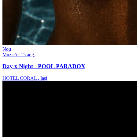
Nou
Muzică
· 15 aug.
Day x Night - POOL PARADOX
HOTEL CORAL , Iaşi