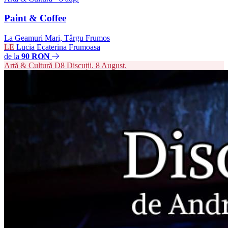
Paint & Coffee
La Geamuri Mari, Târgu Frumos
LE
Lucia Ecaterina Frumoasa
de la
90 RON
Artă & Cultură
D8
Discuții. 8 August.