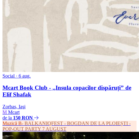
Social
· 6 aug.
Mcart Book Club - ,,Insula copacilor dispăruți” de
Elif Shafak
Zorbas, Iaşi
M
Mcart
de la
150 RON
Muzică
B-
BALKANIQFEST - BOGDAN DE LA PLOIEȘTI -
POP-OUT PARTY 7 AUGUST