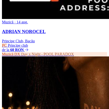
Muzică
· 14 aug.
ADRIAN NOROCEL
Principe Club, Bacău
PC
Principe club
de la
60 RON
Muzică
DX
Day x Night - POOL PARADOX