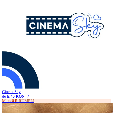
CinemaSky
de la
40 RON
Muzică
R
RUMELI