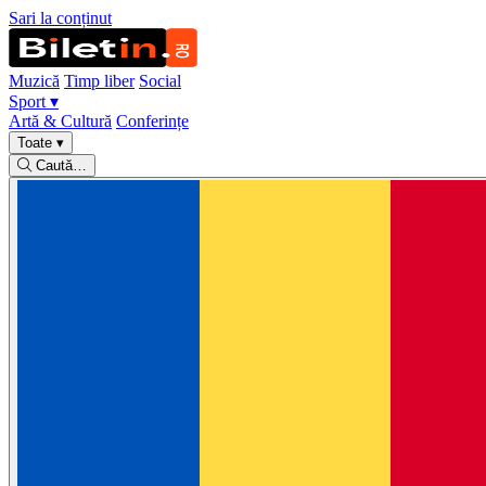
Sari la conținut
Muzică
Timp liber
Social
Sport
▾
Artă & Cultură
Conferințe
Toate
▾
Caută…