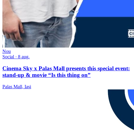
Nou
Social
· 8 aug.
Cinema Sky x Palas Mall presents this special event:
stand-up & movie “Is this thing on”
Palas Mall, Iaşi