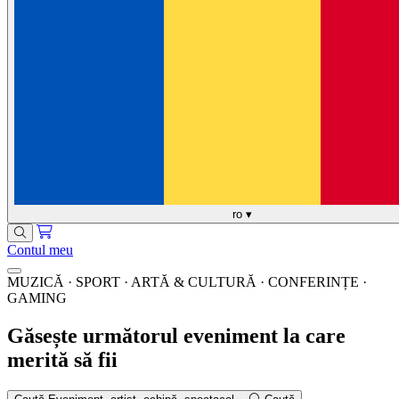
ro
▾
Contul meu
MUZICĂ · SPORT · ARTĂ & CULTURĂ · CONFERINȚE ·
GAMING
Găsește următorul eveniment la care
merită să fii