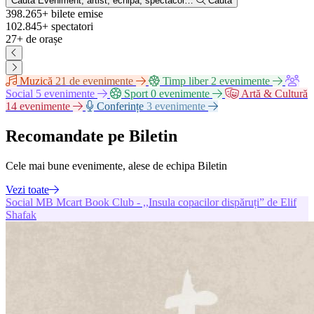
Caută
Eveniment, artist, echipă, spectacol…
Caută
398.265+
bilete emise
102.845+
spectatori
27+
de orașe
Muzică
21 de evenimente
Timp liber
2 evenimente
Social
5 evenimente
Sport
0 evenimente
Artă & Cultură
14 evenimente
Conferințe
3 evenimente
Recomandate pe Biletin
Cele mai bune evenimente, alese de echipa Biletin
Vezi toate
Social
MB
Mcart Book Club - ,,Insula copacilor dispăruți” de Elif
Shafak