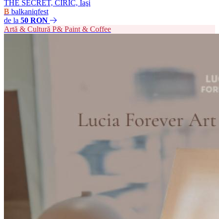
THE SECRET, CIRIC, Iaşi
B
balkaniqfest
de la
50 RON
Artă & Cultură
P&
Paint & Coffee