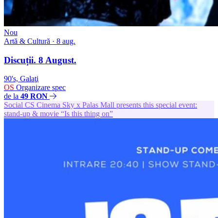
Nou
Artă & Cultură
· 8 aug.
Discuții. 8 August.
90's, Galaţi
OS
Organizare spec
de la
49 RON
Social
CS
Cinema Sky x Palas Mall presents this special event:
stand-up & movie “Is this thing on”