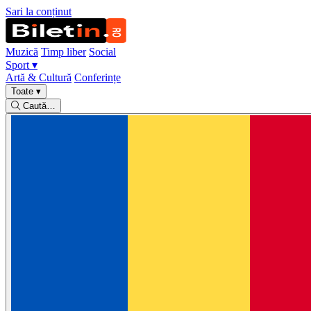
Sari la conținut
Muzică
Timp liber
Social
Sport
▾
Artă & Cultură
Conferințe
Toate
▾
Caută…