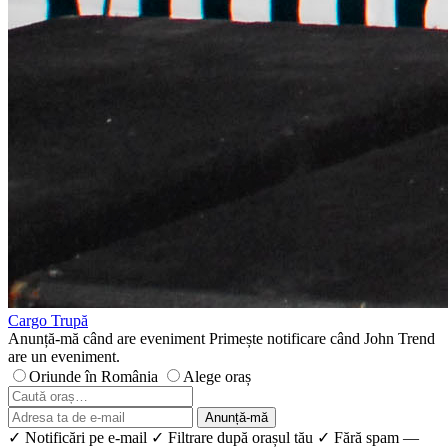
Cargo
Trupă
Anunță-mă când are eveniment
Primește notificare când John Trend
are un eveniment.
Oriunde în România
Alege oraș
Anunță-mă
✓ Notificări pe e-mail
✓ Filtrare după orașul tău
✓ Fără spam —