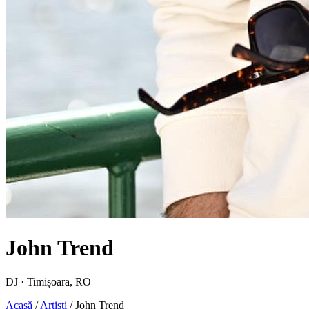
John Trend
DJ · Timișoara, RO
Acasă
/
Artiști
/
John Trend