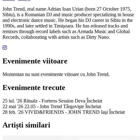
John Trend, real name Adrian Ioan Urian (born 27 October 1975,
Sibiu), is a Romanian DJ and music producer specializing in house
and electronic dance music. He began his DJ career in Sibiu in the
1990s, and later settled in Timișoara. He has released tracks and
remixes through record labels such as Armada Music and Global
Records, collaborating with artists such as Dirty Nano.
Evenimente viitoare
Momentan nu sunt evenimente viitoare cu John Trend.
Evenimente trecute
25 iul. '26
Ritualz - Fortress Session
Deva
Încheiat
22 mai '26
22.05 - John Trend
Târgovişte
Încheiat
28 feb. '26
VIVID&FRIENDS - JOHN TREND
Iaşi
Încheiat
Artiști similari