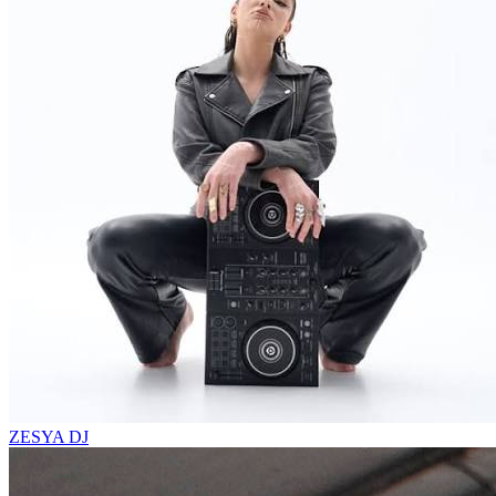
ZESYA
DJ