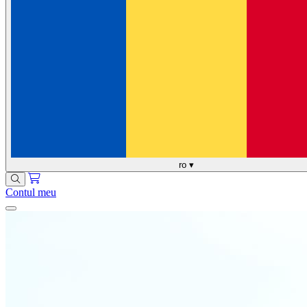
ro
▾
Contul meu