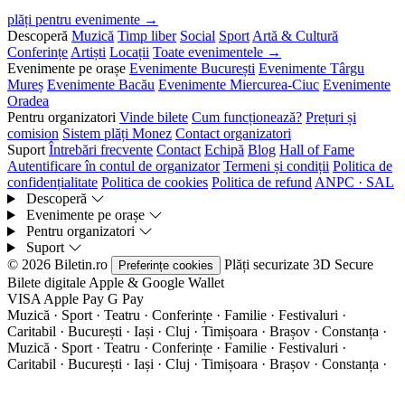
plăți pentru evenimente →
Descoperă
Muzică
Timp liber
Social
Sport
Artă & Cultură
Conferințe
Artiști
Locații
Toate evenimentele →
Evenimente pe orașe
Evenimente București
Evenimente Târgu
Mureș
Evenimente Bacău
Evenimente Miercurea-Ciuc
Evenimente
Oradea
Pentru organizatori
Vinde bilete
Cum funcționează?
Prețuri și
comision
Sistem plăți Monez
Contact organizatori
Suport
Întrebări frecvente
Contact
Echipă
Blog
Hall of Fame
Autentificare în contul de organizator
Termeni și condiții
Politica de
confidențialitate
Politica de cookies
Politica de refund
ANPC · SAL
Descoperă
Evenimente pe orașe
Pentru organizatori
Suport
© 2026 Biletin.ro
Plăți securizate
3D Secure
Preferințe cookies
Bilete digitale
Apple & Google Wallet
VISA
Apple Pay
G
Pay
Muzică · Sport · Teatru · Conferințe · Familie · Festivaluri ·
Caritabil · București · Iași · Cluj · Timișoara · Brașov · Constanța ·
Muzică · Sport · Teatru · Conferințe · Familie · Festivaluri ·
Caritabil · București · Iași · Cluj · Timișoara · Brașov · Constanța ·