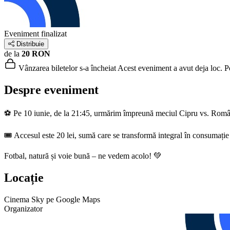
Eveniment finalizat
Distribuie
de la
20 RON
Vânzarea biletelor s-a încheiat
Acest eveniment a avut deja loc. Poț
Despre eveniment
⚽ Pe 10 iunie, de la 21:45, urmărim împreună meciul Cipru vs. Româ
🎟️ Accesul este 20 lei, sumă care se transformă integral în consumație 
Fotbal, natură și voie bună – ne vedem acolo! 💚
Locație
Cinema Sky pe Google Maps
Organizator