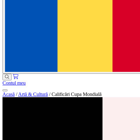
Contul meu
Acasă
/
Artă & Cultură
/
Calificări Cupa Mondială