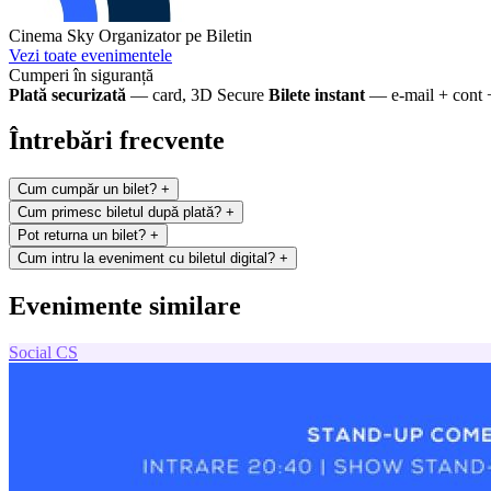
Cinema Sky
Organizator pe Biletin
Vezi toate evenimentele
Cumperi în siguranță
Plată securizată
— card, 3D Secure
Bilete instant
— e-mail + cont 
Întrebări frecvente
Cum cumpăr un bilet?
+
Cum primesc biletul după plată?
+
Pot returna un bilet?
+
Cum intru la eveniment cu biletul digital?
+
Evenimente similare
Social
CS