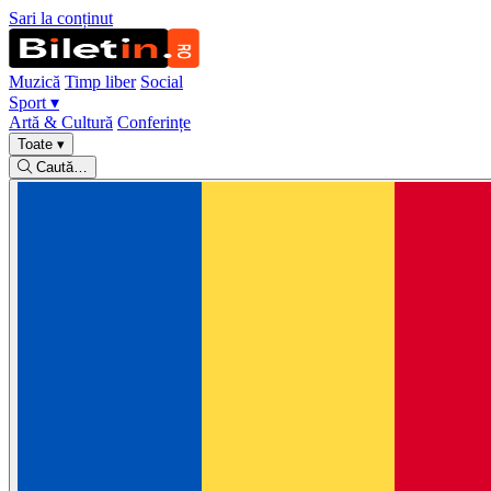
Sari la conținut
Muzică
Timp liber
Social
Sport
▾
Artă & Cultură
Conferințe
Toate
▾
Caută…