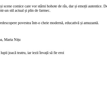
 scene comice care vor stârni hohote de râs, dar și emoții autentice. De
tr-un stil actual și plin de farmec.
ă redescopere povestea într-o cheie modernă, educativă și amuzantă.
a, Maria Nițu
upii joacă teatru, iar iezii învață să fie eroi