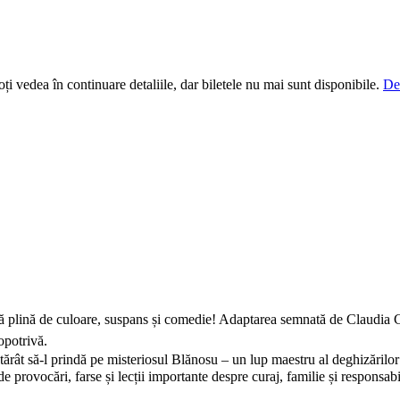
i vedea în continuare detaliile, dar biletele nu mai sunt disponibile.
De
ană plină de culoare, suspans și comedie! Adaptarea semnată de Claudia 
opotrivă.
otărât să-l prindă pe misteriosul Blănosu – un lup maestru al deghizărilor
 provocări, farse și lecții importante despre curaj, familie și responsabil