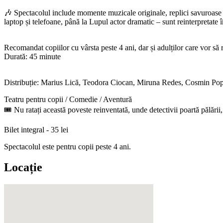
🎶 Spectacolul include momente muzicale originale, replici savuroase și
laptop și telefoane, până la Lupul actor dramatic – sunt reinterpretate în
Recomandat copiilor cu vârsta peste 4 ani, dar și adulților care vor s
Durată: 45 minute
Distribuție: Marius Lică, Teodora Ciocan, Miruna Redes, Cosmin Pop
Teatru pentru copii / Comedie / Aventură
🎟 Nu ratați această poveste reinventată, unde detectivii poartă pălării, l
Bilet integral - 35 lei
Spectacolul este pentru copii peste 4 ani.
Locație