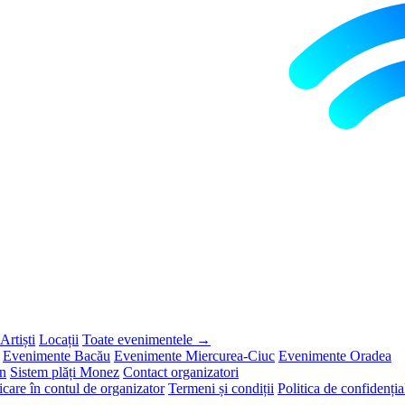
Artiști
Locații
Toate evenimentele →
Evenimente Bacău
Evenimente Miercurea-Ciuc
Evenimente Oradea
on
Sistem plăți Monez
Contact organizatori
icare în contul de organizator
Termeni și condiții
Politica de confidențial