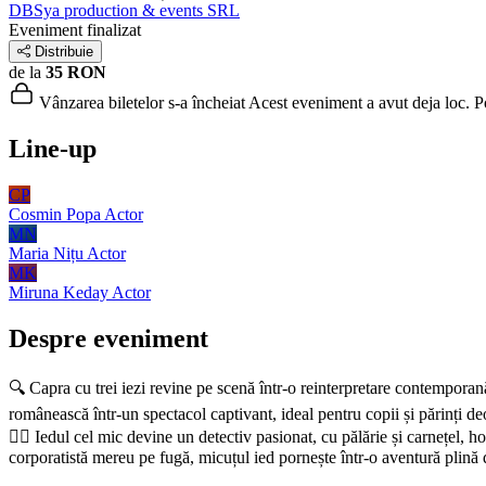
DBSya production & events SRL
Eveniment finalizat
Distribuie
de la
35 RON
Vânzarea biletelor s-a încheiat
Acest eveniment a avut deja loc. Poț
Line-up
CP
Cosmin Popa
Actor
MN
Maria Nițu
Actor
MK
Miruna Keday
Actor
Despre eveniment
🔍 Capra cu trei iezi revine pe scenă într-o reinterpretare contempor
românească într-un spectacol captivant, ideal pentru copii și părinți de
🕵‍♂ Iedul cel mic devine un detectiv pasionat, cu pălărie și carnețel, h
corporatistă mereu pe fugă, micuțul ied pornește într-o aventură plină de