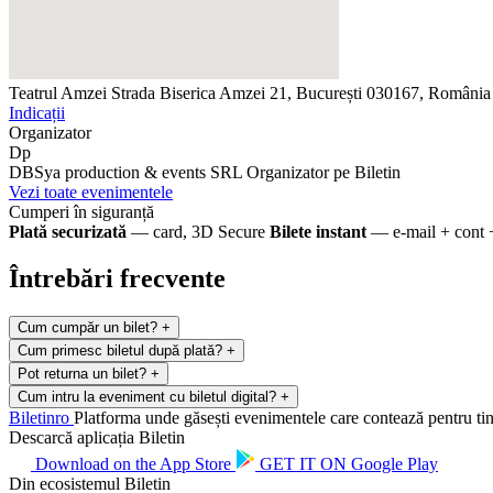
Teatrul Amzei
Strada Biserica Amzei 21, București 030167, România
Indicații
Organizator
Dp
DBSya production & events SRL
Organizator pe Biletin
Vezi toate evenimentele
Cumperi în siguranță
Plată securizată
— card, 3D Secure
Bilete instant
— e-mail + cont 
Întrebări frecvente
Cum cumpăr un bilet?
+
Cum primesc biletul după plată?
+
Pot returna un bilet?
+
Cum intru la eveniment cu biletul digital?
+
Biletin
ro
Platforma unde găsești evenimentele care contează pentru tine.
Descarcă aplicația Biletin
Download on the
App Store
GET IT ON
Google Play
Din ecosistemul Biletin