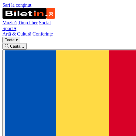
Sari la conținut
Muzică
Timp liber
Social
Sport
▾
Artă & Cultură
Conferințe
Toate
▾
Caută…