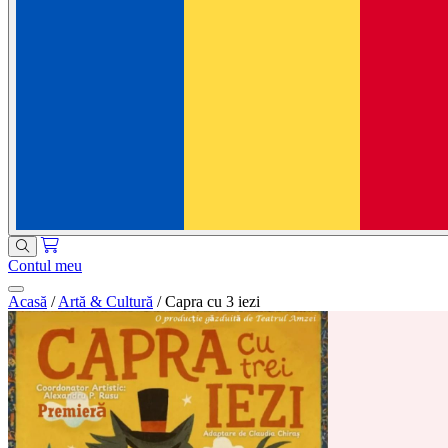
Contul meu
Acasă
/
Artă & Cultură
/
Capra cu 3 iezi