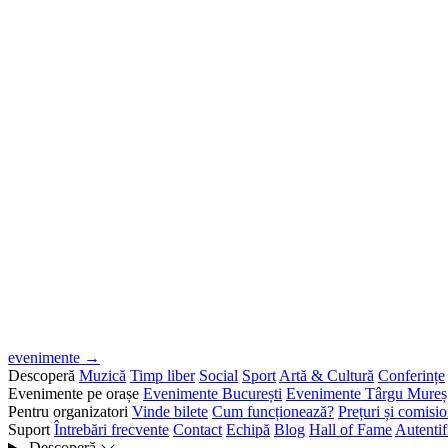
evenimente →
Descoperă
Muzică
Timp liber
Social
Sport
Artă & Cultură
Conferințe
Evenimente pe orașe
Evenimente București
Evenimente Târgu Mureș
Pentru organizatori
Vinde bilete
Cum funcționează?
Prețuri și comisi
Suport
Întrebări frecvente
Contact
Echipă
Blog
Hall of Fame
Autentif
Descoperă