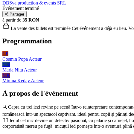
DBSya production & events SRL
Événement terminé
Partager
à partir de
35 RON
La vente des billets est terminée
Cet événement a déjà eu lieu. Vous
Programmation
CP
Cosmin Popa
Acteur
MN
Maria Nițu
Acteur
MK
Miruna Keday
Acteur
À propos de l'événement
🔍 Capra cu trei iezi revine pe scenă într-o reinterpretare contempor
românească într-un spectacol captivant, ideal pentru copii și părinți de
🕵‍♂ Iedul cel mic devine un detectiv pasionat, cu pălărie și carnețel, h
corporatistă mereu pe fugă, micuțul ied pornește într-o aventură plină de