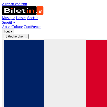
Aller au contenu
Musique
Loisirs
Sociale
Sportif
▾
Art et Culture
Conférence
Tout
▾
Rechercher…