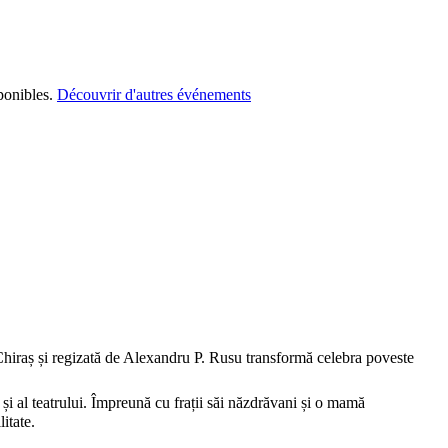
ponibles.
Découvrir d'autres événements
Chiraș și regizată de Alexandru P. Rusu transformă celebra poveste
 și al teatrului. Împreună cu frații săi năzdrăvani și o mamă
itate.