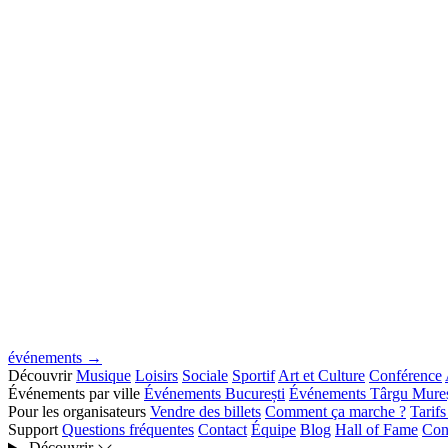
événements →
Découvrir
Musique
Loisirs
Sociale
Sportif
Art et Culture
Conférence
Événements par ville
Événements București
Événements Târgu Mure
Pour les organisateurs
Vendre des billets
Comment ça marche ?
Tarif
Support
Questions fréquentes
Contact
Équipe
Blog
Hall of Fame
Con
Découvrir