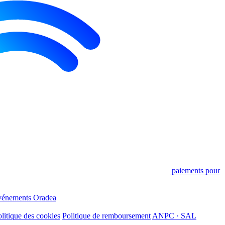
paiements pour
énements Oradea
litique des cookies
Politique de remboursement
ANPC · SAL