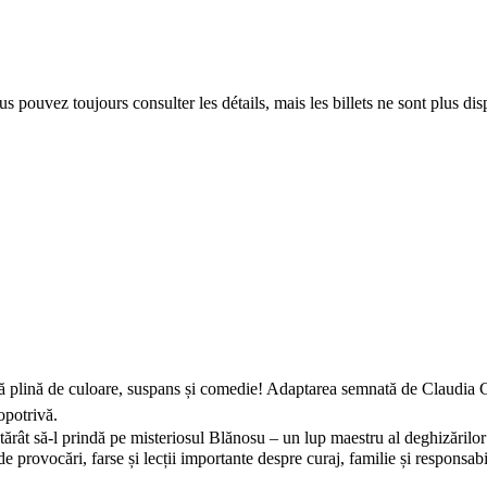
 pouvez toujours consulter les détails, mais les billets ne sont plus dis
ană plină de culoare, suspans și comedie! Adaptarea semnată de Claudia 
opotrivă.
otărât să-l prindă pe misteriosul Blănosu – un lup maestru al deghizărilor
 provocări, farse și lecții importante despre curaj, familie și responsabil