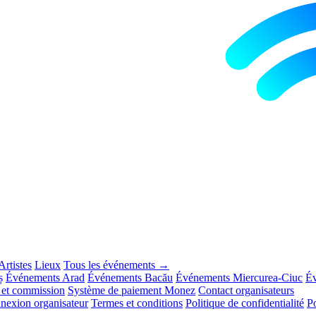
Artistes
Lieux
Tous les événements →
ș
Événements Arad
Événements Bacău
Événements Miercurea-Ciuc
Év
s et commission
Système de paiement Monez
Contact organisateurs
nexion organisateur
Termes et conditions
Politique de confidentialité
Po