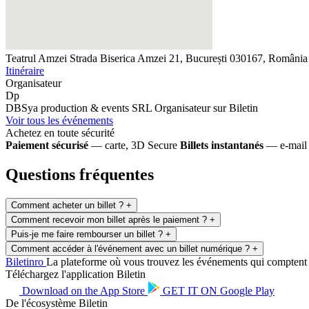
Teatrul Amzei
Strada Biserica Amzei 21, București 030167, România
Itinéraire
Organisateur
Dp
DBSya production & events SRL
Organisateur sur Biletin
Voir tous les événements
Achetez en toute sécurité
Paiement sécurisé
— carte, 3D Secure
Billets instantanés
— e-mail 
Questions fréquentes
Comment acheter un billet ?
+
Comment recevoir mon billet après le paiement ?
+
Puis-je me faire rembourser un billet ?
+
Comment accéder à l'événement avec un billet numérique ?
+
Biletin
ro
La plateforme où vous trouvez les événements qui comptent po
Téléchargez l'application Biletin
Download on the
App Store
GET IT ON
Google Play
De l'écosystème Biletin