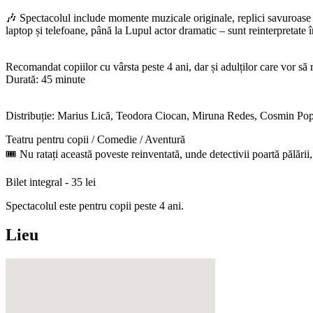
🎶 Spectacolul include momente muzicale originale, replici savuroase și
laptop și telefoane, până la Lupul actor dramatic – sunt reinterpretate în
Recomandat copiilor cu vârsta peste 4 ani, dar și adulților care vor s
Durată: 45 minute
Distribuție: Marius Lică, Teodora Ciocan, Miruna Redes, Cosmin Pop
Teatru pentru copii / Comedie / Aventură
🎟 Nu ratați această poveste reinventată, unde detectivii poartă pălării, l
Bilet integral - 35 lei
Spectacolul este pentru copii peste 4 ani.
Lieu