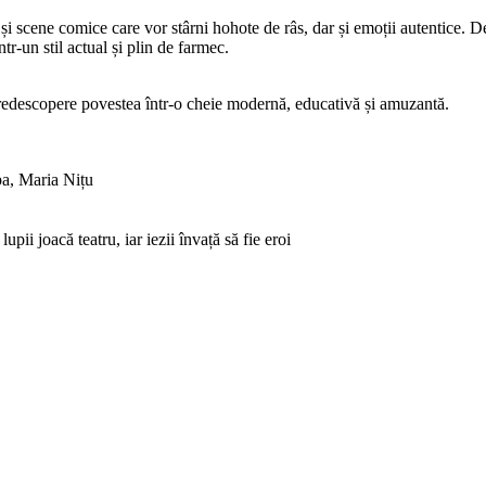
 scene comice care vor stârni hohote de râs, dar și emoții autentice. De
tr-un stil actual și plin de farmec.
ă redescopere povestea într-o cheie modernă, educativă și amuzantă.
a, Maria Nițu
upii joacă teatru, iar iezii învață să fie eroi