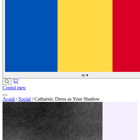
ro
▾
Contul meu
Acasă
/
Social
/
Catharsis: Dress as Your Shadow