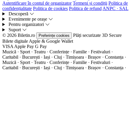
Autentificare în contul de organizator
Termeni și condiții
Politica de
confidențialitate
Politica de cookies
Politica de refund
ANPC · SAL
Descoperă
Evenimente pe orașe
Pentru organizatori
Suport
© 2026 Biletin.ro
Plăți securizate
3D Secure
Preferințe cookies
Bilete digitale
Apple & Google Wallet
VISA
Apple Pay
G
Pay
Muzică · Sport · Teatru · Conferințe · Familie · Festivaluri ·
Caritabil · București · Iași · Cluj · Timișoara · Brașov · Constanța ·
Muzică · Sport · Teatru · Conferințe · Familie · Festivaluri ·
Caritabil · București · Iași · Cluj · Timișoara · Brașov · Constanța ·