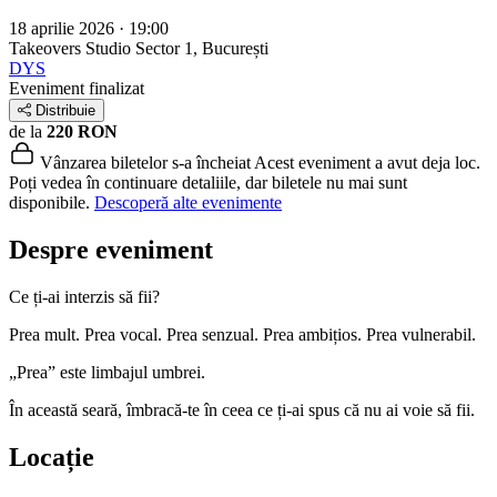
18 aprilie 2026 · 19:00
Takeovers Studio
Sector 1, București
DYS
Eveniment finalizat
Distribuie
de la
220 RON
Vânzarea biletelor s-a încheiat
Acest eveniment a avut deja loc.
Poți vedea în continuare detaliile, dar biletele nu mai sunt
disponibile.
Descoperă alte evenimente
Despre eveniment
Ce ți-ai interzis să fii?
Prea mult. Prea vocal. Prea senzual. Prea ambițios. Prea vulnerabil.
„Prea” este limbajul umbrei.
În această seară, îmbracă-te în ceea ce ți-ai spus că nu ai voie să fii.
Locație