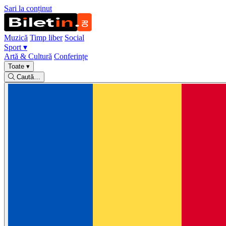
Sari la conținut
Muzică
Timp liber
Social
Sport
▾
Artă & Cultură
Conferințe
Toate
▾
Caută…