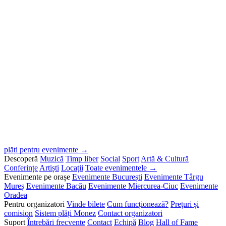
plăți pentru evenimente →
Descoperă
Muzică
Timp liber
Social
Sport
Artă & Cultură
Conferințe
Artiști
Locații
Toate evenimentele →
Evenimente pe orașe
Evenimente București
Evenimente Târgu
Mureș
Evenimente Bacău
Evenimente Miercurea-Ciuc
Evenimente
Oradea
Pentru organizatori
Vinde bilete
Cum funcționează?
Prețuri și
comision
Sistem plăți Monez
Contact organizatori
Suport
Întrebări frecvente
Contact
Echipă
Blog
Hall of Fame