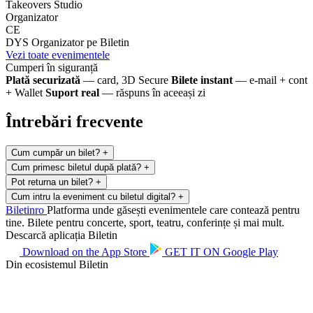
Takeovers Studio
Organizator
CE
DYS
Organizator pe Biletin
Vezi toate evenimentele
Cumperi în siguranță
Plată securizată
— card, 3D Secure
Bilete instant
— e-mail + cont
+ Wallet
Suport real
— răspuns în aceeași zi
Întrebări frecvente
Cum cumpăr un bilet?
+
Cum primesc biletul după plată?
+
Pot returna un bilet?
+
Cum intru la eveniment cu biletul digital?
+
Biletin
ro
Platforma unde găsești evenimentele care contează pentru
tine. Bilete pentru concerte, sport, teatru, conferințe și mai mult.
Descarcă aplicația Biletin
Download on the
App Store
GET IT ON
Google Play
Din ecosistemul Biletin