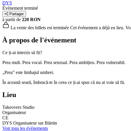
DYS
Événement terminé
Partager
à partir de
220 RON
La vente des billets est terminée
Cet événement a déjà eu lieu. Vous
À propos de l'événement
Ce ți-ai interzis să fii?
Prea mult. Prea vocal. Prea senzual. Prea ambițios. Prea vulnerabil.
„Prea” este limbajul umbrei.
În această seară, îmbracă-te în ceea ce ți-ai spus că nu ai voie să fii.
Lieu
Takeovers Studio
Organisateur
CE
DYS
Organisateur sur Biletin
Voir tous les événements