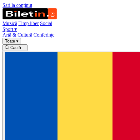
Sari la conținut
Muzică
Timp liber
Social
Sport
▾
Artă & Cultură
Conferințe
Toate
▾
Caută…