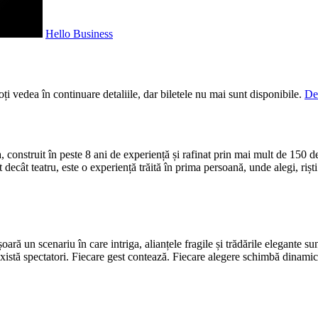
Hello Business
i vedea în continuare detaliile, dar biletele nu mai sunt disponibile.
De
struit în peste 8 ani de experiență și rafinat prin mai mult de 150 de ed
 decât teatru, este o experiență trăită în prima persoană, unde alegi, rișt
ară un scenariu în care intriga, alianțele fragile și trădările elegante 
există spectatori. Fiecare gest contează. Fiecare alegere schimbă dinamic