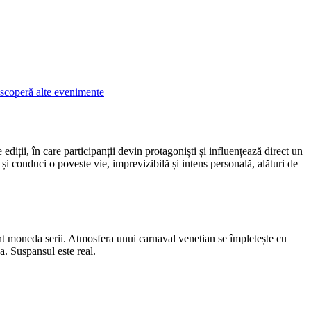
scoperă alte evenimente
iții, în care participanții devin protagoniști și influențează direct un
i și conduci o poveste vie, imprevizibilă și intens personală, alături de
sunt moneda serii. Atmosfera unui carnaval venetian se împletește cu
a. Suspansul este real.