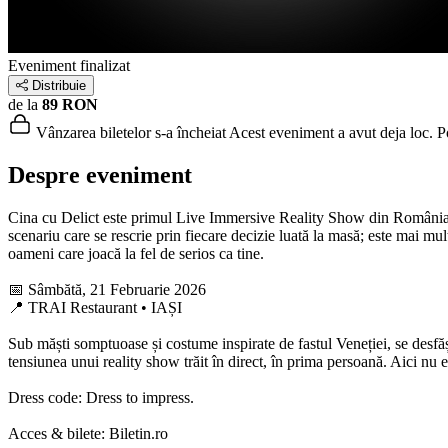
Eveniment finalizat
Distribuie
de la
89 RON
Vânzarea biletelor s-a încheiat
Acest eveniment a avut deja loc. Poț
Despre eveniment
Cina cu Delict este primul Live Immersive Reality Show din România, con
scenariu care se rescrie prin fiecare decizie luată la masă; este mai mult
oameni care joacă la fel de serios ca tine.
📅 Sâmbătă, 21 Februarie 2026
📍 TRAI Restaurant • IAȘI
Sub măști somptuoase și costume inspirate de fastul Veneției, se desfășo
tensiunea unui reality show trăit în direct, în prima persoană. Aici nu 
Dress code: Dress to impress.
Acces & bilete: Biletin.ro