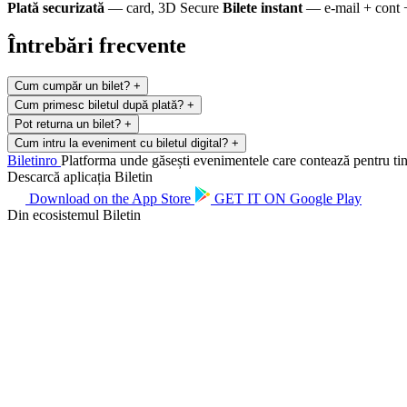
Plată securizată
— card, 3D Secure
Bilete instant
— e-mail + cont 
Întrebări frecvente
Cum cumpăr un bilet?
+
Cum primesc biletul după plată?
+
Pot returna un bilet?
+
Cum intru la eveniment cu biletul digital?
+
Biletin
ro
Platforma unde găsești evenimentele care contează pentru tine.
Descarcă aplicația Biletin
Download on the
App Store
GET IT ON
Google Play
Din ecosistemul Biletin