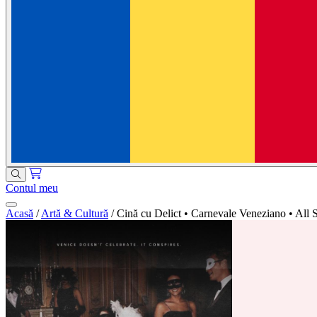
Contul meu
Acasă
/
Artă & Cultură
/
Cină cu Delict • Carnevale Veneziano • All St