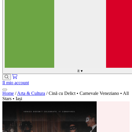
it
▾
Il mio account
Home
/
Arta & Cultura
/
Cină cu Delict • Carnevale Veneziano • All
Stars • Iași