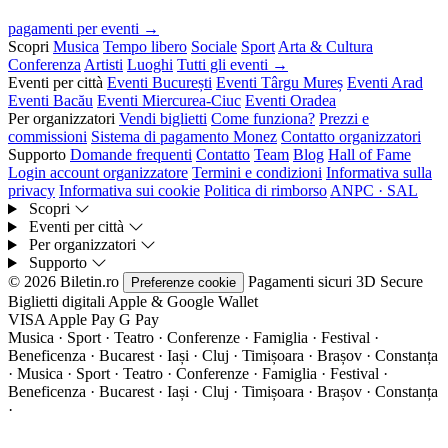
pagamenti per eventi →
Scopri
Musica
Tempo libero
Sociale
Sport
Arta & Cultura
Conferenza
Artisti
Luoghi
Tutti gli eventi →
Eventi per città
Eventi București
Eventi Târgu Mureș
Eventi Arad
Eventi Bacău
Eventi Miercurea-Ciuc
Eventi Oradea
Per organizzatori
Vendi biglietti
Come funziona?
Prezzi e
commissioni
Sistema di pagamento Monez
Contatto organizzatori
Supporto
Domande frequenti
Contatto
Team
Blog
Hall of Fame
Login account organizzatore
Termini e condizioni
Informativa sulla
privacy
Informativa sui cookie
Politica di rimborso
ANPC · SAL
Scopri
Eventi per città
Per organizzatori
Supporto
© 2026 Biletin.ro
Pagamenti sicuri
3D Secure
Preferenze cookie
Biglietti digitali
Apple & Google Wallet
VISA
Apple Pay
G
Pay
Musica · Sport · Teatro · Conferenze · Famiglia · Festival ·
Beneficenza · Bucarest · Iași · Cluj · Timișoara · Brașov · Constanța
·
Musica · Sport · Teatro · Conferenze · Famiglia · Festival ·
Beneficenza · Bucarest · Iași · Cluj · Timișoara · Brașov · Constanța
·