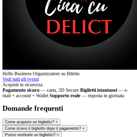
Hello Business
Organizzatore su Biletin
Vedi tutti gli eventi
Acquisti in sicurezza
Pagamento sicuro
— carta, 3D Secure
Biglietti istantanei
— e-
mail + account + Wallet
Supporto reale
— risposta in giornata
Domande frequenti
Come acquisto un biglietto?
+
Come ricevo il biglietto dopo il pagamento?
+
Posso restituire un biglietto?
+