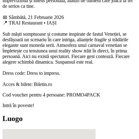
imprevizibilă și intens personală, alături de oameni care joacă la fel
de serios ca tine.
📅 Sâmbătă, 21 Februarie 2026
📍 TRAI Restaurant • IAȘI
Sub măști somptuoase și costume inspirate de fastul Veneției, se
desfășoară un scenariu în care intriga, alianțele fragile și trădările
elegante sunt moneda serii. Atmosfera unui carnaval venetian se
împletește cu tensiunea unui reality show trăit în direct, în prima
persoană. Aici nu există spectatori. Fiecare gest contează. Fiecare
alegere schimbă dinamica. Suspansul este real.
Dress code: Dress to impress.
Acces & bilete: Biletin.ro
Cod voucher pentru 4 persoane: PROMO4PACK
Intră în poveste!
Luogo