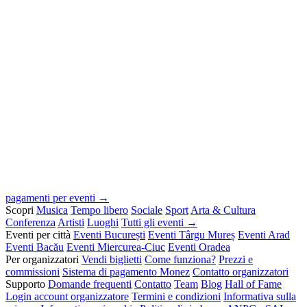
pagamenti per eventi →
Scopri
Musica
Tempo libero
Sociale
Sport
Arta & Cultura
Conferenza
Artisti
Luoghi
Tutti gli eventi →
Eventi per città
Eventi București
Eventi Târgu Mureș
Eventi Arad
Eventi Bacău
Eventi Miercurea-Ciuc
Eventi Oradea
Per organizzatori
Vendi biglietti
Come funziona?
Prezzi e
commissioni
Sistema di pagamento Monez
Contatto organizzatori
Supporto
Domande frequenti
Contatto
Team
Blog
Hall of Fame
Login account organizzatore
Termini e condizioni
Informativa sulla