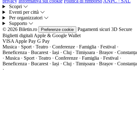
privacy
Informativa sui cookie
Politica di rimborso
ANPC · SAL
Scopri
Eventi per città
Per organizzatori
Supporto
© 2026 Biletin.ro
Pagamenti sicuri
3D Secure
Preferenze cookie
Biglietti digitali
Apple & Google Wallet
VISA
Apple Pay
G
Pay
Musica · Sport · Teatro · Conferenze · Famiglia · Festival ·
Beneficenza · Bucarest · Iași · Cluj · Timișoara · Brașov · Constanța
·
Musica · Sport · Teatro · Conferenze · Famiglia · Festival ·
Beneficenza · Bucarest · Iași · Cluj · Timișoara · Brașov · Constanța
·