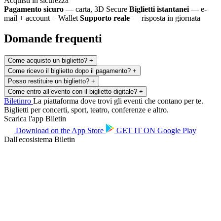
Acquisti in sicurezza
Pagamento sicuro
— carta, 3D Secure
Biglietti istantanei
— e-
mail + account + Wallet
Supporto reale
— risposta in giornata
Domande frequenti
Come acquisto un biglietto?
+
Come ricevo il biglietto dopo il pagamento?
+
Posso restituire un biglietto?
+
Come entro all’evento con il biglietto digitale?
+
Biletin
ro
La piattaforma dove trovi gli eventi che contano per te.
Biglietti per concerti, sport, teatro, conferenze e altro.
Scarica l'app Biletin
Download on the
App Store
GET IT ON
Google Play
Dall'ecosistema Biletin