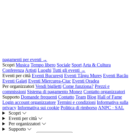
pagamenti per eventi →
Scopri
Musica
Tempo libero
Sociale
Sport
Arta & Cultura
Conferenza
Artisti
Luoghi
Tutti gli eventi →
Eventi per città
Eventi București
Eventi Târgu Mureș
Eventi Bacău
Eventi Galați
Eventi Miercurea-Ciuc
Eventi Oradea
Per organizzatori
Vendi biglietti
Come funziona?
Prezzi e
commissioni
Sistema di pagamento Monez
Contatto organizzatori
Supporto
Domande frequenti
Contatto
Team
Blog
Hall of Fame
Login account organizzatore
Termini e condizioni
Informativa sulla
privacy
Informativa sui cookie
Politica di rimborso
ANPC · SAL
Scopri
Eventi per città
Per organizzatori
Supporto