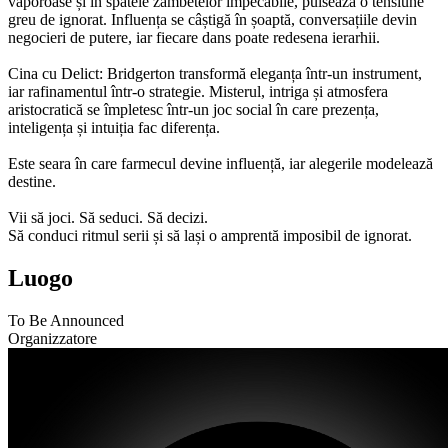
vaporoase și în spatele zâmbetelor impecabile, pulsează o tensiune
greu de ignorat. Influența se câștigă în șoaptă, conversațiile devin
negocieri de putere, iar fiecare dans poate redesena ierarhii.
Cina cu Delict: Bridgerton transformă eleganța într-un instrument,
iar rafinamentul într-o strategie. Misterul, intriga și atmosfera
aristocratică se împletesc într-un joc social în care prezența,
inteligența și intuiția fac diferența.
Este seara în care farmecul devine influență, iar alegerile modelează
destine.
Vii să joci. Să seduci. Să decizi.
Să conduci ritmul serii și să lași o amprentă imposibil de ignorat.
Luogo
To Be Announced
Organizzatore