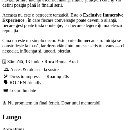
defini poziția până la finalul serii.
Aceasta nu este o petrecere tematică. Este o
Exclusive Immersive
Experience
, în care fiecare conversație poate deveni o alianță,
fiecare gest poate trăda o intenție, iar fiecare alegere îți modelează
reputația.
Cina nu este un simplu decor. Este parte din mecanism. Intriga se
construiește la masă, iar deznodământul nu este scris în avans — ci
negociat, influențat și, uneori, pierdut.
🗓️ Sâmbătă, 13 Iunie • Roca Bruna, Arad
🕰️ Acces & role-seal la sosire
👗 Dress to impress — Roaring 20s
🗣️ RO / EN friendly
🎟️ Locuri limitate
⚠️ Nu promitem un final fericit. Doar unul memorabil.
Luogo
Roca Brună