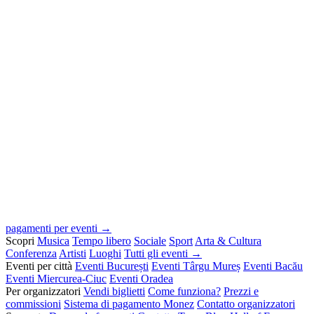
pagamenti per eventi →
Scopri
Musica
Tempo libero
Sociale
Sport
Arta & Cultura
Conferenza
Artisti
Luoghi
Tutti gli eventi →
Eventi per città
Eventi București
Eventi Târgu Mureș
Eventi Bacău
Eventi Miercurea-Ciuc
Eventi Oradea
Per organizzatori
Vendi biglietti
Come funziona?
Prezzi e
commissioni
Sistema di pagamento Monez
Contatto organizzatori