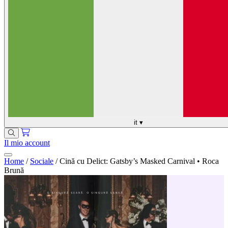
it
▾
Il mio account
Home
/
Sociale
/
Cină cu Delict: Gatsby’s Masked Carnival • Roca
Brună