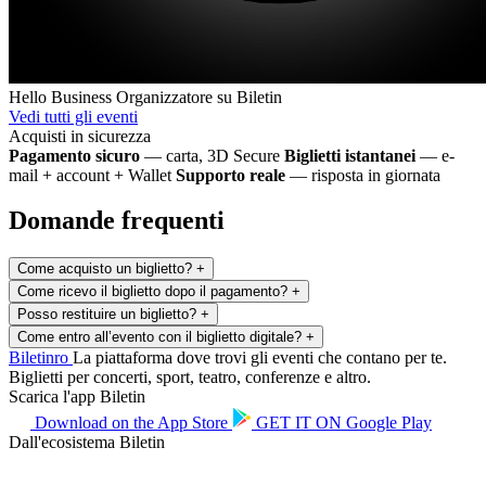
Hello Business
Organizzatore su Biletin
Vedi tutti gli eventi
Acquisti in sicurezza
Pagamento sicuro
— carta, 3D Secure
Biglietti istantanei
— e-
mail + account + Wallet
Supporto reale
— risposta in giornata
Domande frequenti
Come acquisto un biglietto?
+
Come ricevo il biglietto dopo il pagamento?
+
Posso restituire un biglietto?
+
Come entro all’evento con il biglietto digitale?
+
Biletin
ro
La piattaforma dove trovi gli eventi che contano per te.
Biglietti per concerti, sport, teatro, conferenze e altro.
Scarica l'app Biletin
Download on the
App Store
GET IT ON
Google Play
Dall'ecosistema Biletin