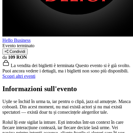
Hello Business
Evento terminato
Condividi
da
109 RON
La vendita dei biglietti è terminata
Questo evento si è già svolto.
Puoi ancora vedere i dettagli, ma i biglietti non sono più disponibili.
Scopri altri eventi
Informazioni sull'evento
Ușile se închid în urma ta, iar pentru o clipă, jazz-ul amuțește. Masca
coboară. Din acest moment, nu mai există actori și nu mai există
spectatori — există doar tu și consecințele alegerilor tale.
Rolul îți este sigilat la intrare. Ești introdus într-un context în care
fiecare interacțiune contează, iar fiecare decizie lasă urme. Vei
naviga printre intenții ascunse, alianțe fragile și alegeri care îți vor