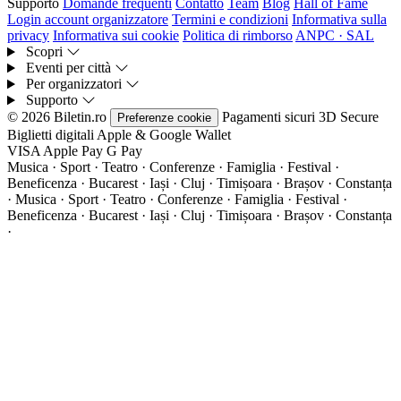
Supporto
Domande frequenti
Contatto
Team
Blog
Hall of Fame
Login account organizzatore
Termini e condizioni
Informativa sulla
privacy
Informativa sui cookie
Politica di rimborso
ANPC · SAL
Scopri
Eventi per città
Per organizzatori
Supporto
© 2026 Biletin.ro
Pagamenti sicuri
3D Secure
Preferenze cookie
Biglietti digitali
Apple & Google Wallet
VISA
Apple Pay
G
Pay
Musica · Sport · Teatro · Conferenze · Famiglia · Festival ·
Beneficenza · Bucarest · Iași · Cluj · Timișoara · Brașov · Constanța
·
Musica · Sport · Teatro · Conferenze · Famiglia · Festival ·
Beneficenza · Bucarest · Iași · Cluj · Timișoara · Brașov · Constanța
·