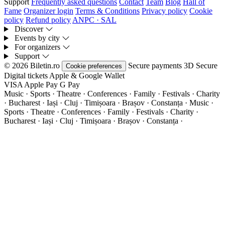
Support
Frequently asked questions
Contact
Team
Blog
Hall of
Fame
Organizer login
Terms & Conditions
Privacy policy
Cookie
policy
Refund policy
ANPC · SAL
Discover
Events by city
For organizers
Support
© 2026 Biletin.ro
Secure payments
3D Secure
Cookie preferences
Digital tickets
Apple & Google Wallet
VISA
Apple Pay
G
Pay
Music · Sports · Theatre · Conferences · Family · Festivals · Charity
· Bucharest · Iași · Cluj · Timișoara · Brașov · Constanța ·
Music ·
Sports · Theatre · Conferences · Family · Festivals · Charity ·
Bucharest · Iași · Cluj · Timișoara · Brașov · Constanța ·