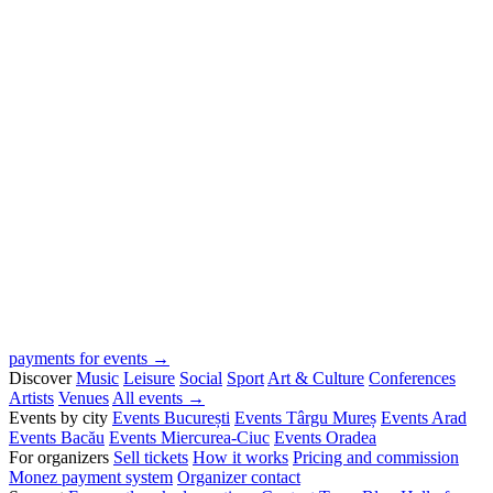
payments for events →
Discover
Music
Leisure
Social
Sport
Art & Culture
Conferences
Artists
Venues
All events →
Events by city
Events București
Events Târgu Mureș
Events Arad
Events Bacău
Events Miercurea-Ciuc
Events Oradea
For organizers
Sell tickets
How it works
Pricing and commission
Monez payment system
Organizer contact