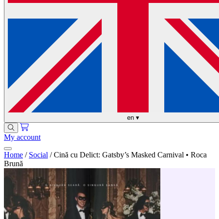
en
▾
My account
Home
/
Social
/
Cină cu Delict: Gatsby’s Masked Carnival • Roca
Brună