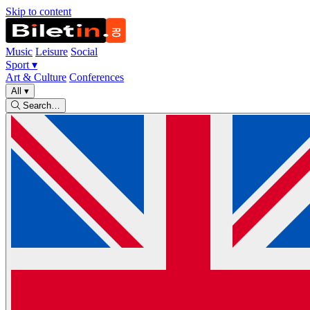
Skip to content
Music
Leisure
Social
Sport
▾
Art & Culture
Conferences
All
▾
Search…