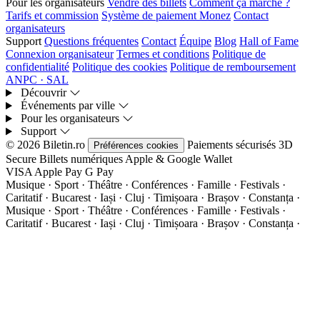
Pour les organisateurs
Vendre des billets
Comment ça marche ?
Tarifs et commission
Système de paiement Monez
Contact
organisateurs
Support
Questions fréquentes
Contact
Équipe
Blog
Hall of Fame
Connexion organisateur
Termes et conditions
Politique de
confidentialité
Politique des cookies
Politique de remboursement
ANPC · SAL
Découvrir
Événements par ville
Pour les organisateurs
Support
© 2026 Biletin.ro
Paiements sécurisés
3D
Préférences cookies
Secure
Billets numériques
Apple & Google Wallet
VISA
Apple Pay
G
Pay
Musique · Sport · Théâtre · Conférences · Famille · Festivals ·
Caritatif · Bucarest · Iași · Cluj · Timișoara · Brașov · Constanța ·
Musique · Sport · Théâtre · Conférences · Famille · Festivals ·
Caritatif · Bucarest · Iași · Cluj · Timișoara · Brașov · Constanța ·