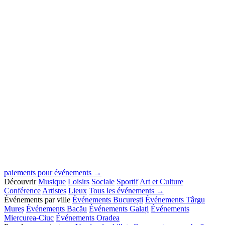
paiements pour événements →
Découvrir
Musique
Loisirs
Sociale
Sportif
Art et Culture
Conférence
Artistes
Lieux
Tous les événements →
Événements par ville
Événements București
Événements Târgu
Mureș
Événements Bacău
Événements Galați
Événements
Miercurea-Ciuc
Événements Oradea