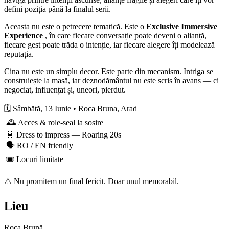
defini poziția până la finalul serii.
Aceasta nu este o petrecere tematică. Este o
Exclusive Immersive
Experience
, în care fiecare conversație poate deveni o alianță,
fiecare gest poate trăda o intenție, iar fiecare alegere îți modelează
reputația.
Cina nu este un simplu decor. Este parte din mecanism. Intriga se
construiește la masă, iar deznodământul nu este scris în avans — ci
negociat, influențat și, uneori, pierdut.
🗓️ Sâmbătă, 13 Iunie • Roca Bruna, Arad
🕰️ Acces & role-seal la sosire
👗 Dress to impress — Roaring 20s
🗣️ RO / EN friendly
🎟️ Locuri limitate
⚠️ Nu promitem un final fericit. Doar unul memorabil.
Lieu
Roca Brună