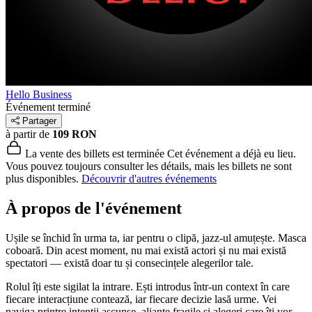
Hello Business
Événement terminé
Partager
à partir de
109 RON
La vente des billets est terminée
Cet événement a déjà eu lieu.
Vous pouvez toujours consulter les détails, mais les billets ne sont
plus disponibles.
Découvrir d'autres événements
À propos de l'événement
Ușile se închid în urma ta, iar pentru o clipă, jazz-ul amuțește. Masca
coboară. Din acest moment, nu mai există actori și nu mai există
spectatori — există doar tu și consecințele alegerilor tale.
Rolul îți este sigilat la intrare. Ești introdus într-un context în care
fiecare interacțiune contează, iar fiecare decizie lasă urme. Vei
naviga printre intenții ascunse, alianțe fragile și alegeri care îți vor