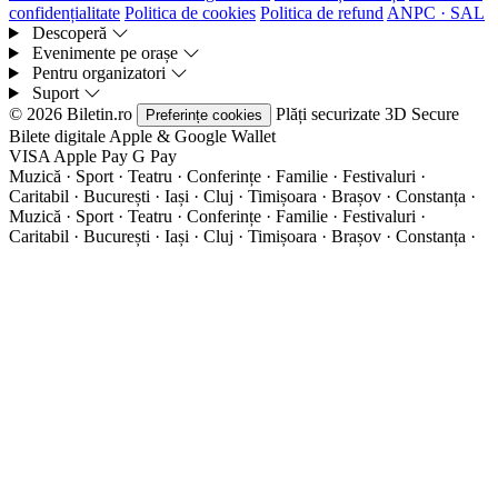
confidențialitate
Politica de cookies
Politica de refund
ANPC · SAL
Descoperă
Evenimente pe orașe
Pentru organizatori
Suport
© 2026 Biletin.ro
Plăți securizate
3D Secure
Preferințe cookies
Bilete digitale
Apple & Google Wallet
VISA
Apple Pay
G
Pay
Muzică · Sport · Teatru · Conferințe · Familie · Festivaluri ·
Caritabil · București · Iași · Cluj · Timișoara · Brașov · Constanța ·
Muzică · Sport · Teatru · Conferințe · Familie · Festivaluri ·
Caritabil · București · Iași · Cluj · Timișoara · Brașov · Constanța ·