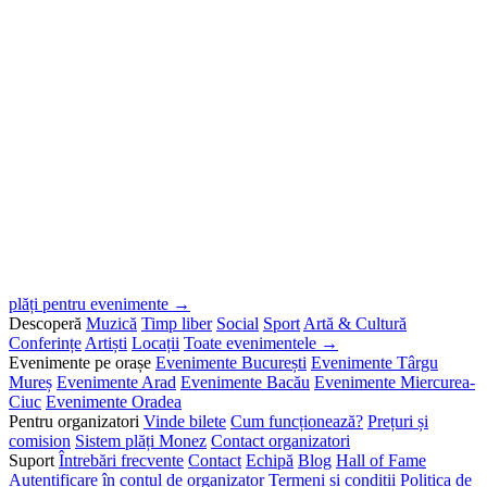
plăți pentru evenimente →
Descoperă
Muzică
Timp liber
Social
Sport
Artă & Cultură
Conferințe
Artiști
Locații
Toate evenimentele →
Evenimente pe orașe
Evenimente București
Evenimente Târgu
Mureș
Evenimente Arad
Evenimente Bacău
Evenimente Miercurea-
Ciuc
Evenimente Oradea
Pentru organizatori
Vinde bilete
Cum funcționează?
Prețuri și
comision
Sistem plăți Monez
Contact organizatori
Suport
Întrebări frecvente
Contact
Echipă
Blog
Hall of Fame
Autentificare în contul de organizator
Termeni și condiții
Politica de