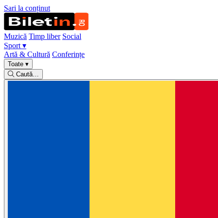
Sari la conținut
Muzică
Timp liber
Social
Sport
▾
Artă & Cultură
Conferințe
Toate
▾
Caută…