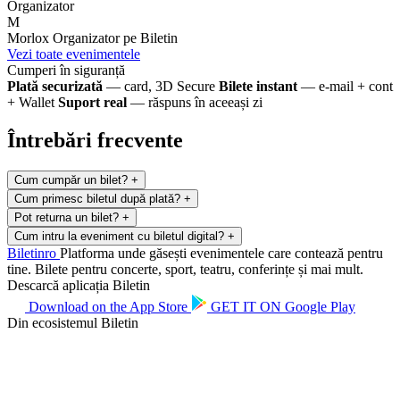
Organizator
M
Morlox
Organizator pe Biletin
Vezi toate evenimentele
Cumperi în siguranță
Plată securizată
— card, 3D Secure
Bilete instant
— e-mail + cont
+ Wallet
Suport real
— răspuns în aceeași zi
Întrebări frecvente
Cum cumpăr un bilet?
+
Cum primesc biletul după plată?
+
Pot returna un bilet?
+
Cum intru la eveniment cu biletul digital?
+
Biletin
ro
Platforma unde găsești evenimentele care contează pentru
tine. Bilete pentru concerte, sport, teatru, conferințe și mai mult.
Descarcă aplicația Biletin
Download on the
App Store
GET IT ON
Google Play
Din ecosistemul Biletin