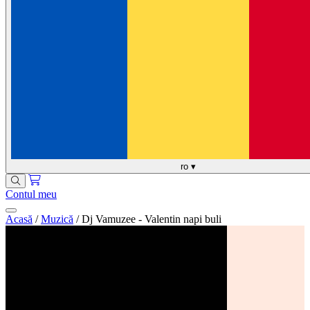
ro
▾
Contul meu
Acasă
/
Muzică
/
Dj Vamuzee - Valentin napi buli