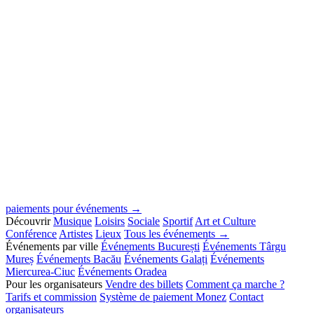
paiements pour événements →
Découvrir
Musique
Loisirs
Sociale
Sportif
Art et Culture
Conférence
Artistes
Lieux
Tous les événements →
Événements par ville
Événements București
Événements Târgu
Mureș
Événements Bacău
Événements Galați
Événements
Miercurea-Ciuc
Événements Oradea
Pour les organisateurs
Vendre des billets
Comment ça marche ?
Tarifs et commission
Système de paiement Monez
Contact
organisateurs