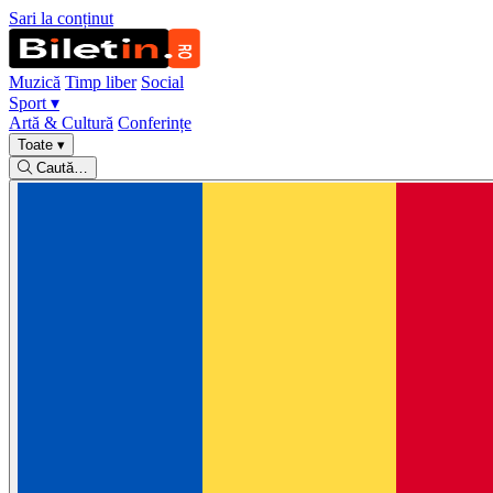
Sari la conținut
Muzică
Timp liber
Social
Sport
▾
Artă & Cultură
Conferințe
Toate
▾
Caută…