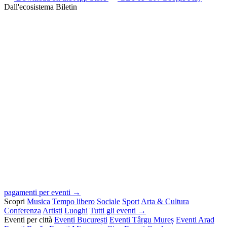
Dall'ecosistema Biletin
pagamenti per eventi →
Scopri
Musica
Tempo libero
Sociale
Sport
Arta & Cultura
Conferenza
Artisti
Luoghi
Tutti gli eventi →
Eventi per città
Eventi București
Eventi Târgu Mureș
Eventi Arad