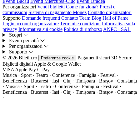
Eventi Bacău
Eventi Miercurea-Ciuc
Eventi Oradea
Per organizzatori
Vendi biglietti
Come funziona?
Prezzi e
commissioni
Sistema di pagamento Monez
Contatto organizzatori
Supporto
Domande frequenti
Contatto
Team
Blog
Hall of Fame
Login account organizzatore
Termini e condizioni
Informativa sulla
privacy
Informativa sui cookie
Politica di rimborso
ANPC · SAL
Scopri
Eventi per città
Per organizzatori
Supporto
© 2026 Biletin.ro
Pagamenti sicuri
3D Secure
Preferenze cookie
Biglietti digitali
Apple & Google Wallet
VISA
Apple Pay
G
Pay
Musica · Sport · Teatro · Conferenze · Famiglia · Festival ·
Beneficenza · Bucarest · Iași · Cluj · Timișoara · Brașov · Constanța
·
Musica · Sport · Teatro · Conferenze · Famiglia · Festival ·
Beneficenza · Bucarest · Iași · Cluj · Timișoara · Brașov · Constanța
·