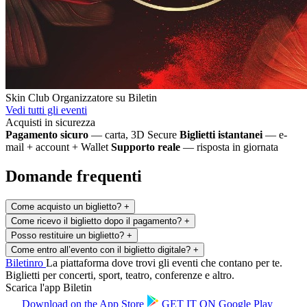
Skin Club
Organizzatore su Biletin
Vedi tutti gli eventi
Acquisti in sicurezza
Pagamento sicuro
— carta, 3D Secure
Biglietti istantanei
— e-
mail + account + Wallet
Supporto reale
— risposta in giornata
Domande frequenti
Come acquisto un biglietto?
+
Come ricevo il biglietto dopo il pagamento?
+
Posso restituire un biglietto?
+
Come entro all’evento con il biglietto digitale?
+
Biletin
ro
La piattaforma dove trovi gli eventi che contano per te.
Biglietti per concerti, sport, teatro, conferenze e altro.
Scarica l'app Biletin
Download on the
App Store
GET IT ON
Google Play