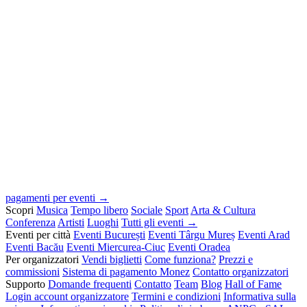
pagamenti per eventi →
Scopri
Musica
Tempo libero
Sociale
Sport
Arta & Cultura
Conferenza
Artisti
Luoghi
Tutti gli eventi →
Eventi per città
Eventi București
Eventi Târgu Mureș
Eventi Arad
Eventi Bacău
Eventi Miercurea-Ciuc
Eventi Oradea
Per organizzatori
Vendi biglietti
Come funziona?
Prezzi e
commissioni
Sistema di pagamento Monez
Contatto organizzatori
Supporto
Domande frequenti
Contatto
Team
Blog
Hall of Fame
Login account organizzatore
Termini e condizioni
Informativa sulla