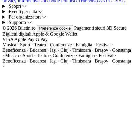
privacy
Informativa sui cookie
Politica di rimborso
ANPC · SAL
Scopri
Eventi per città
Per organizzatori
Supporto
© 2026 Biletin.ro
Pagamenti sicuri
3D Secure
Preferenze cookie
Biglietti digitali
Apple & Google Wallet
VISA
Apple Pay
G
Pay
Musica · Sport · Teatro · Conferenze · Famiglia · Festival ·
Beneficenza · Bucarest · Iași · Cluj · Timișoara · Brașov · Constanța
·
Musica · Sport · Teatro · Conferenze · Famiglia · Festival ·
Beneficenza · Bucarest · Iași · Cluj · Timișoara · Brașov · Constanța
·