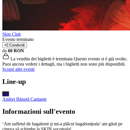
Skin Club
Evento terminato
Condividi
da
60 RON
La vendita dei biglietti è terminata
Questo evento si è già svolto.
Puoi ancora vedere i dettagli, ma i biglietti non sono più disponibili.
Scopri altri eventi
Line-up
AB
Andrei Bănuță
Cantante
Informazioni sull'evento
‘Am sufletul de bagabont și mi-a plăcut bagabonțeala’ am găsit pe
cineva să schimbe la SKIN socoteala!