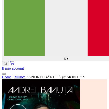
it
▾
Il mio account
Home
/
Musica
/
ANDREI BĂNUȚĂ @ SKIN Club