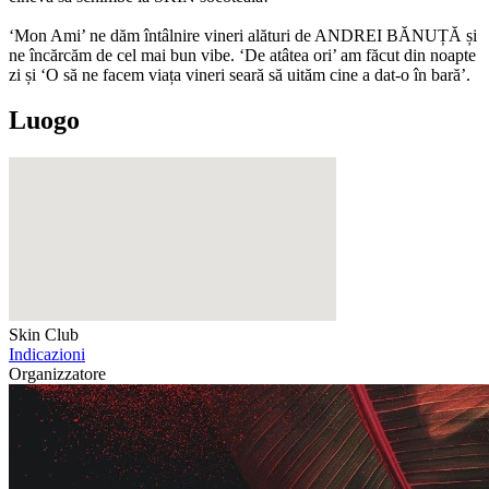
‘Mon Ami’ ne dăm întâlnire vineri alături de ANDREI BĂNUȚĂ și
ne încărcăm de cel mai bun vibe. ‘De atâtea ori’ am făcut din noapte
zi și ‘O să ne facem viața vineri seară să uităm cine a dat-o în bară’.
Luogo
Skin Club
Indicazioni
Organizzatore