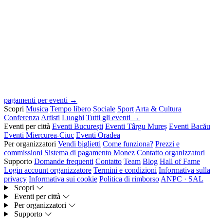
pagamenti per eventi →
Scopri
Musica
Tempo libero
Sociale
Sport
Arta & Cultura
Conferenza
Artisti
Luoghi
Tutti gli eventi →
Eventi per città
Eventi București
Eventi Târgu Mureș
Eventi Bacău
Eventi Miercurea-Ciuc
Eventi Oradea
Per organizzatori
Vendi biglietti
Come funziona?
Prezzi e
commissioni
Sistema di pagamento Monez
Contatto organizzatori
Supporto
Domande frequenti
Contatto
Team
Blog
Hall of Fame
Login account organizzatore
Termini e condizioni
Informativa sulla
privacy
Informativa sui cookie
Politica di rimborso
ANPC · SAL
Scopri
Eventi per città
Per organizzatori
Supporto