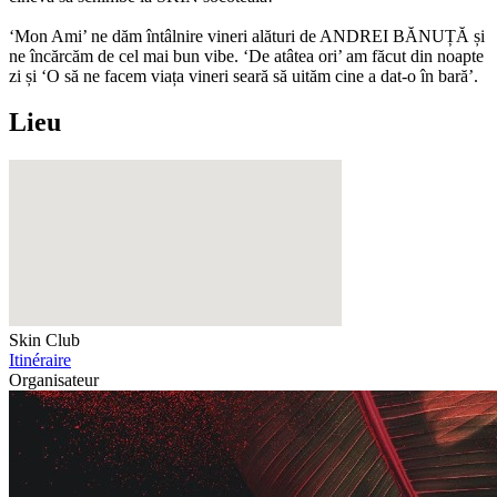
‘Mon Ami’ ne dăm întâlnire vineri alături de ANDREI BĂNUȚĂ și
ne încărcăm de cel mai bun vibe. ‘De atâtea ori’ am făcut din noapte
zi și ‘O să ne facem viața vineri seară să uităm cine a dat-o în bară’.
Lieu
Skin Club
Itinéraire
Organisateur