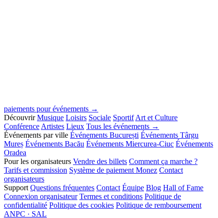
paiements pour événements →
Découvrir
Musique
Loisirs
Sociale
Sportif
Art et Culture
Conférence
Artistes
Lieux
Tous les événements →
Événements par ville
Événements București
Événements Târgu
Mureș
Événements Bacău
Événements Miercurea-Ciuc
Événements
Oradea
Pour les organisateurs
Vendre des billets
Comment ça marche ?
Tarifs et commission
Système de paiement Monez
Contact
organisateurs
Support
Questions fréquentes
Contact
Équipe
Blog
Hall of Fame
Connexion organisateur
Termes et conditions
Politique de
confidentialité
Politique des cookies
Politique de remboursement
ANPC · SAL